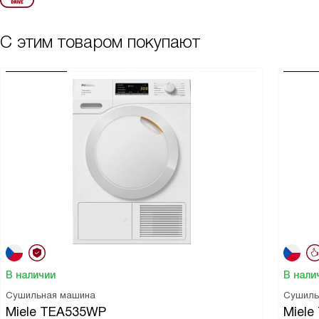
С этим товаром покупают
В наличии
В нали
Сушильная машина
Сушиль
Miele TEA535WP
Miel