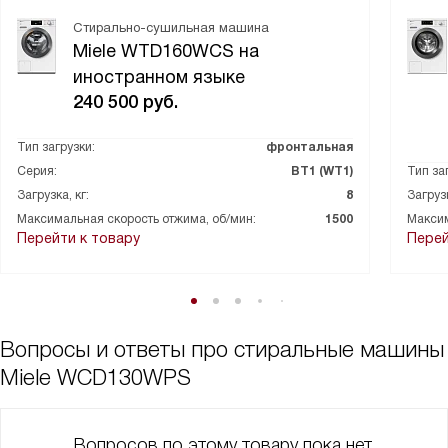
Стирально-сушильная машина
Miele WTD160WCS на
иностранном языке
240 500
руб.
Тип загрузки:
фронтальная
Серия:
ВТ1 (WT1)
Тип за
Загрузка, кг:
8
Загрузк
Максимальная скорость отжима, об/мин:
1500
Максим
Перейти к товару
Перей
Вопросы и ответы про стиральные машины
Miele WCD130WPS
Вопросов по этому товару пока нет,