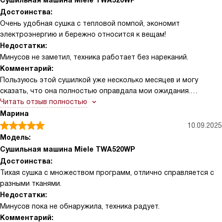
Сушильная машина Miele TWA520WP
Достоинства:
Очень удобная сушка с тепловой помпой, экономит
электроэнергию и бережно относится к вещам!
Недостатки:
Минусов не заметил, техника работает без нареканий.
Комментарий:
Пользуюсь этой сушилкой уже несколько месяцев и могу
сказать, что она полностью оправдала мои ожидания.
Особенно порадовала функция отложенного старта – можно
Читать отзыв полностью
загрузить белье вечером и запустить сушку к нужному времени,
Марина
что очень удобно при плотном графике работы. Вещи после
10.09.2025
сушки выходят мягкими и практически без складок, что
Модель:
здорово экономит время на глажку. Я часто сушу как хлопок,
Сушильная машина Miele TWA520WP
так и деликатные ткани – программа под каждый тип ткани
Достоинства:
работает отлично, не боится даже шерсти и джинсов.
Тихая сушка с множеством программ, отлично справляется с
Отдельно отмечу, что барабан из нержавеющей стали с
разными тканями.
подсветкой внутри – это не только красиво, но и практично,
Недостатки:
легко заметить, если что-то осталось. Технология, которая
Минусов пока не обнаружила, техника радует.
автоматически определяет уровень сушки, действительно
Комментарий:
работает – вещи не пересушиваются и не остаются влажными.