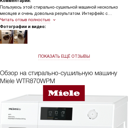
Комментарий:
Пользуюсь этой стирально‑сушильной машиной несколько
месяцев и очень довольна результатом. Интерфейс с
наклонной панелью и MTouch понятен с первого раза,
Читать отзыв полностью
программы логичные — не нужно всё время заглядывать в
Фотографии и видео:
инструкцию. Автодозирование TwinDos и капсулы CapDosing
действительно экономят время: раз в неделю залила и забыла
про дозу, вещи всегда отстираны равномерно. Функция
AddLoad один раз спасла меня, когда я вспомнила про
ПОКАЗАТЬ ЕЩЁ ОТЗЫВЫ
кофточку уже после старта — быстро докинула и продолжила
цикл без проблем
Обзор на стирально-сушильную машину
Miele WTR870WPM