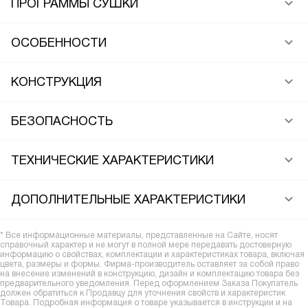
ПРОГРАММЫ СУШКИ
ОСОБЕННОСТИ
КОНСТРУКЦИЯ
БЕЗОПАСНОСТЬ
ТЕХНИЧЕСКИЕ ХАРАКТЕРИСТИКИ
ДОПОЛНИТЕЛЬНЫЕ ХАРАКТЕРИСТИКИ
* Все информационные материалы, представленные на Сайте, носят
справочный характер и не могут в полной мере передавать достоверную
информацию о свойствах, комплектации и характеристиках товара, включая
цвета, размеры и формы. Фирма-производитель оставляет за собой право
на внесение изменений в конструкцию, дизайн и комплектацию товара без
предварительного уведомления. Перед оформлением Заказа Покупатель
должен обратиться к Продавцу для уточнения свойств и характеристик
Товара. Подробная информация о товаре указывается в инструкции и на