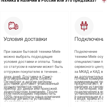
Техника в наличии в России или это предзаказ?
Условия доставки
Подключение
При заказе бытовой техники Miele
Подключение
можно выбрать подходящие
техники Miele осу
условия доставки и оплаты. Товар
специалистами пар
со статусом в наличии может быть
сервисного центра
отгружен покупателю в течение
за МКАД и КАД во
трех дней. Доставка в Санкт-
за дополнительную
В оговоренный день служба
Готовые коммуника
Петербург и другие регионы
коммуникации пре
доставки доставит упакованный
предполагают, в з
осуществляется через
наличие установле
прибор до двери или прихожей.
от категории, нали
транспортную компанию. После
подключения к во
Если необходимо переместить
установленной роз
100% предоплаты наша компания
и канализации в з
прибор до места установки,
к воде, крана и го
доставляет заказ
от категории техн
пожалуйста, предварительно
слива. Стандартна
до представительства
дополнительных ус