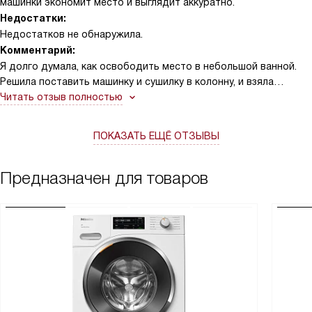
машинки экономит место и выглядит аккуратно.
Недостатки:
Недостатков не обнаружила.
Комментарий:
Я долго думала, как освободить место в небольшой ванной.
Решила поставить машинку и сушилку в колонну, и взяла
монтажный комплект специально для этого. С первого дня
Читать отзыв полностью
заметила удобство — уход за бельём стал быстрее, и мелкие
вещи не валяются на полу.
ПОКАЗАТЬ ЕЩЁ ОТЗЫВЫ
Предназначен для товаров