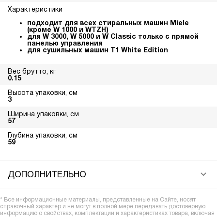
Характеристики
подходит для всех стиральных машин Miele
(кроме W 1000 и WTZH)
для W 3000, W 5000 и W Classic только с прямой
панелью управления
для сушильных машин T1 White Edition
Вес брутто, кг
0.15
Высота упаковки, см
3
Ширина упаковки, см
57
Глубина упаковки, см
59
ДОПОЛНИТЕЛЬНО
* Все информационные материалы, представленные на Сайте, носят
справочный характер и не могут в полной мере передавать достоверную
информацию о свойствах, комплектации и характеристиках товара, включая