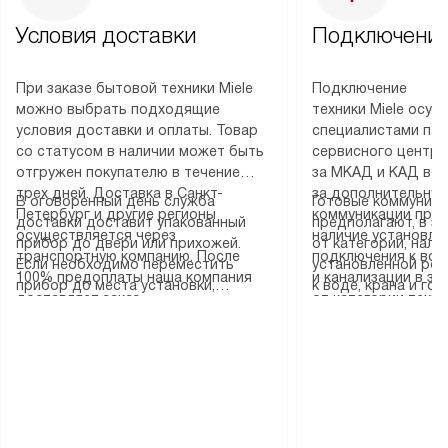
Условия доставки
Подключение
При заказе бытовой техники Miele
Подключение
можно выбрать подходящие
техники Miele осу
условия доставки и оплаты. Товар
специалистами пар
со статусом в наличии может быть
сервисного центра
отгружен покупателю в течение
за МКАД и КАД во
трех дней. Доставка в Санкт-
за дополнительную
В оговоренный день служба
Готовые коммуника
Петербург и другие регионы
коммуникации пре
доставки доставит упакованный
предполагают, в з
осуществляется через
наличие установле
прибор до двери или прихожей.
от категории, нали
транспортную компанию. После
подключения к во
Если необходимо переместить
установленной роз
100% предоплаты наша компания
и канализации в з
прибор до места установки,
к воде, крана и го
доставляет заказ
от категории техн
пожалуйста, предварительно
слива. Стандартна
до представительства
дополнительных ус
уточните это с менеджером.
включает в себя: с
транспортной компании в городе
определяется согл
За данную услугу взимается
транспортировочны
Москва. Пожалуйста, уточняйте
который можно по
дополнительная плата. Важно
разблокировку при
условия доставки у менеджера при
на нашем сайте в 
учитывать, что если размеры
соединение отдель
оформлении заказа.
«Подключение».
прибора не позволяют ему пройти
монтаж техники в 
через дверной проем, сотрудники
на место с проверк