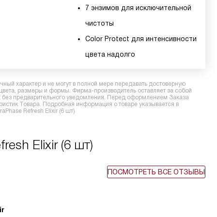
7 энзимов для исключительной
чистоты
Color Protect для интенсивности
цвета надолго
ный характер и не могут в полной мере передавать достоверную
 цвета, размеры и формы. Фирма-производитель оставляет за собой
ра без предварительного уведомления. Перед оформлением Заказа
еристик Товара. Подробная информация о товаре указывается в
Phase Refresh Elixir (6 шт)
esh Elixir (6 шт)
ПОСМОТРЕТЬ ВСЕ ОТЗЫВЫ
ir