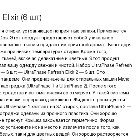
Elixir (6 шт)
 для стирки, устраняющее неприятные запахи. Применяется
Dos. Этот продукт представляет собой уникальное
 освежают ткани и придают им приятный аромат. Благодаря
же при низких температурах стирки. Кроме того,
 тканей, включая деликатные и цветные. Этот продукт
ая вашу одежду свежей и чистой. Набор UltraPhase Refresh
 — 3 шт; — UltraPhase Refresh Elixir 2 — 3 шт. Это
 тандеме. Они предназначены для стиральных машин Миле
артриджа (UltraPhase 1 и UltraPhase 2). После этого
средства и автоматически ее отмеряет. У такой системы
атически, перерасход исключен. Жидкость расходуется
UltraPhase 1 хватает на 37 стирок, состава UltraPhase 2 —
Картриджи сделаны из прочного пластика. Они хорошо
 не треснут. Крышка закрывается герметично. Форма
о установите их на место и извлечете после того, как
белых, так и для цветных вещей. Он хорошо растворяется