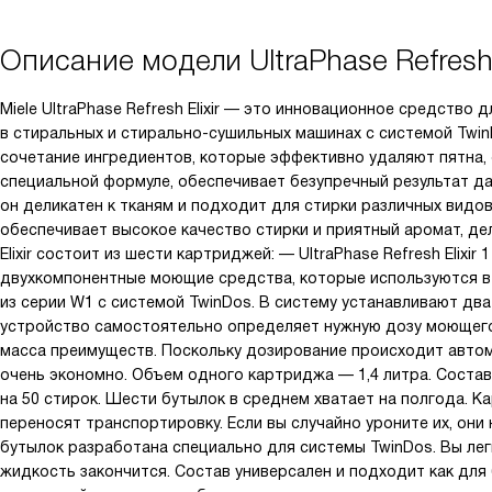
Описание модели
UltraPhase Refresh 
Miele UltraPhase Refresh Elixir — это инновационное средство
в стиральных и стирально-сушильных машинах с системой Twin
сочетание ингредиентов, которые эффективно удаляют пятна,
специальной формуле, обеспечивает безупречный результат да
он деликатен к тканям и подходит для стирки различных видов
обеспечивает высокое качество стирки и приятный аромат, дел
Elixir состоит из шести картриджей: — UltraPhase Refresh Elixir 1
двухкомпонентные моющие средства, которые используются в
из серии W1 с системой TwinDos. В систему устанавливают два к
устройство самостоятельно определяет нужную дозу моющего 
масса преимуществ. Поскольку дозирование происходит автом
очень экономно. Объем одного картриджа — 1,4 литра. Состава 
на 50 стирок. Шести бутылок в среднем хватает на полгода. 
переносят транспортировку. Если вы случайно уроните их, они
бутылок разработана специально для системы TwinDos. Вы легк
жидкость закончится. Состав универсален и подходит как для 