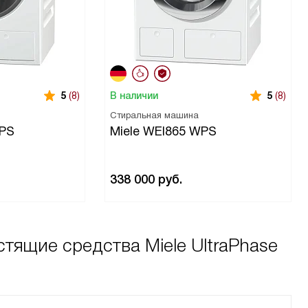
В наличии
5
(8)
5
(8)
Стиральная машина
WPS
Miele WEI865 WPS
338 000
руб.
тящие средства Miele UltraPhase