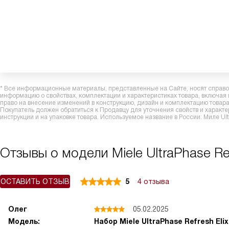
* Все информационные материалы, представленные на Сайте, носят справоч
информацию о свойствах, комплектации и характеристиках товара, включая
право на внесение изменений в конструкцию, дизайн и комплектацию това
Покупатель должен обратиться к Продавцу для уточнения свойств и характ
инструкции и на упаковке товара. Используемое название в России: Миле Ultra
Отзывы о модели Miele UltraPhase Refr
ОСТАВИТЬ ОТЗЫВ
5
4 отзыва
Олег
05.02.2025
Модель:
Набор Miele UltraPhase Refresh Elix