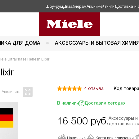
Шоу-рум
Дизайнерам
Акции
Рейтинги
Доставка и 
НИКА ДЛЯ ДОМА
АКСЕССУАРЫ И БЫТОВАЯ ХИМИ
ele UltraPhase Refresh Elixir
ixir
4 отзыва
Код товара
В наличии
Доставим сегодня
16 500
руб.
Аксессуары и
доставляются
Наличные
Карта при получении