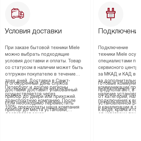
Условия доставки
Подключение
При заказе бытовой техники Miele
Подключение
можно выбрать подходящие
техники Miele осу
условия доставки и оплаты. Товар
специалистами пар
со статусом в наличии может быть
сервисного центра
отгружен покупателю в течение
за МКАД и КАД во
трех дней. Доставка в Санкт-
за дополнительную
В оговоренный день служба
Готовые коммуника
Петербург и другие регионы
коммуникации пре
доставки доставит упакованный
предполагают, в з
осуществляется через
наличие установле
прибор до двери или прихожей.
от категории, нали
транспортную компанию. После
подключения к во
Если необходимо переместить
установленной роз
100% предоплаты наша компания
и канализации в з
прибор до места установки,
к воде, крана и го
доставляет заказ
от категории техн
пожалуйста, предварительно
слива. Стандартна
до представительства
дополнительных ус
уточните это с менеджером.
включает в себя: с
транспортной компании в городе
определяется согл
За данную услугу взимается
транспортировочны
Москва. Пожалуйста, уточняйте
который можно по
дополнительная плата. Важно
разблокировку при
условия доставки у менеджера при
на нашем сайте в 