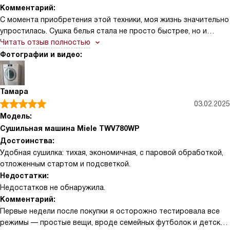
Комментарий:
С момента приобретения этой техники, моя жизнь значительно
упростилась. Сушка белья стала не просто быстрее, но и
качественнее. Я особенно ценю наличие 23 программ, которые
Читать отзыв полностью
позволяют мне выбирать оптимальный режим для разных
Фотографии и видео:
типов ткани. Больше не нужно беспокоиться о том, что джинсы
или шерстяные вещи могут сесть после сушки.
Тамара
Очень удобно, что есть возможность отложенного старта.
03.02.2025
Теперь я могу загрузить белье перед уходом на работу, а к
Модель:
вечеру все уже будет готово. Индикаторы выполнения
Сушильная машина Miele TWV780WP
программы и остаточного времени позволяют контролировать
Достоинства:
процесс и планировать свое время.
Удобная сушилка: тихая, экономичная, с паровой обработкой,
отложенным стартом и подсветкой.
Технология PerfectDry гарантирует, что белье будет высушено
Недостатки:
идеально, не зависимо от объема загрузки. Это особенно
Недостатков не обнаружила.
заметно на больших вещах, таких как подушки или постельное
Комментарий:
белье.
Первые недели после покупки я осторожно тестировала все
режимы — простые вещи, вроде семейных футболок и детских
У меня есть кот, и я часто сталкиваюсь с проблемой шерсти на