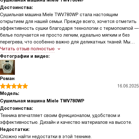
Сушильная машина Miele TWV780WP
Достоинства:
Сушильная машина Miele TWV780WP стала настоящим
открытием для нашей семьи. Прежде всего, хочется отметить
эффективность сушки благодаря технологии с термопомпой —
белье получается не просто легким, идеально мягким и без
перегрева, что особенно важно для деликатных тканей. Мы
активно пользуемся разнообразными программами (их целых
Читать отзыв полностью
23!), и каждый из них действительно адаптирует под
Фотографии и видео:
конкретный тип ткани: от джинсов до шерсти и спортивной
одежды. Специально выручает функцию «Быстрая сушка» — за
40 минут можно полностью высушить небольшую загрузку, что
Роман
незаменимо в условиях плотной графики. Также впечатляет
16.06.2025
возможность встраивания под столешницу и установку в
Модель:
колонну — техника органично вписалась в интерьер нашей
Сушильная машина Miele TWV780WP
кухни, не занимая лишнего места. Управление реализовано
Достоинства:
понятное, наклонная панель под углом 5° делает
Техника впечатляет своим функционалом, удобством и
взаимодействие с машиной ещё удобным.
эффективностью. Дизайн и качество материалов на высоте.
Недостатки:
Сложно найти недостатки в этой технике.