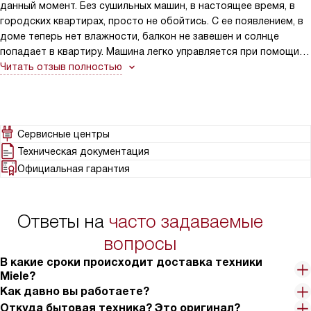
данный момент. Без сушильных машин, в настоящее время, в
городских квартирах, просто не обойтись. С ее появлением, в
доме теперь нет влажности, балкон не завешен и солнце
попадает в квартиру. Машина легко управляется при помощи
сенсора. Машина снабжена большим количеством программ и
Читать отзыв полностью
имеет большую загрузку, особенно, если сравнивать со
стирально-сушильными машинами. За один цикл она может
просушить сразу 9 килограмм белья. При выборе программ
имеются текстовые подсказки, а так же, для удобства
Сервисные центры
эксплуатации индикаторы: остаточного времени, выполнения
Техническая документация
программы, вылить конденсат и очистить фильтр.
Официальная гарантия
Светодиодная подсветка ярко освещает барабан, что
способствует лучшей загрузке и выгрузке белья. А еще радует
наличие отсрочки старта. Можно заложить и включить на
Ответы на
часто задаваемые
любое удобное для вас время. При работе машина сильно не
шумит. По окончании работы слышится звуковой сигнал.
вопросы
Машина полностью безопасна в работе. Ее можно поставить в
В какие сроки происходит доставка техники
колонну.
Miele?
Как давно вы работаете?
Откуда бытовая техника? Это оригинал?