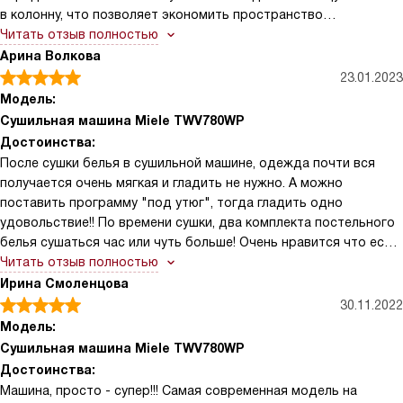
заметила, что мои счета за электричество не увеличились
в колонну, что позволяет экономить пространство
после того, как я начала пользоваться этой сушилкой.
в малогабаритных помещениях. Интуитивно понятное
Читать отзыв полностью
В общем, я очень довольна этой покупкой. Я считаю, что это
сенсорное управление, огромное количество программ для
Арина Волкова
было одно из моих лучших инвестиций в бытовую технику.
разных видов тканей, отложенный старт — всё это делает
23.01.2023
Искренне рекомендую всем, кто хочет сделать свою жизнь
процесс сушки белья максимально комфортным и простым!
Модель:
немного проще и комфортнее!
Сушильная машина Miele TWV780WP
Достоинства:
После сушки белья в сушильной машине, одежда почти вся
получается очень мягкая и гладить не нужно. А можно
поставить программу "под утюг", тогда гладить одно
удовольствие!! По времени сушки, два комплекта постельного
белья сушаться час или чуть больше! Очень нравится что есть
датчик остаточной влажности и вещи не пересушиваются. По
Читать отзыв полностью
шуму проблем не доставляет, стоит в отдельном помещении
Ирина Смоленцова
при закрытой двери практически не слышно, помещение не
30.11.2022
греет. В сушильной машине мне понравился большой барабан с
Модель:
загрузкой на 9 кг. Целых 23 режимов сушки.
Сушильная машина Miele TWV780WP
Продолжительность сушки можно установить вручную. Есть
Достоинства:
подсветка дисплея и внутренняя подсветка. Простое
Машина, просто - супер!!! Самая современная модель на
электронное управление.