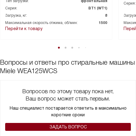
Тип загрузки:
фронтальная
Серия:
технике, но разобрался за пять минут.
Серия:
ВТ1 (WT1)
Загрузка, кг:
8
Загрузк
Максимальная скорость отжима, об/мин:
1500
Максим
Перейти к товару
Перей
Вопросы и ответы про стиральные машины
Miele WEA125WCS
Вопросов по этому товару пока нет,
Ваш вопрос может стать первым.
Наш специалист постарается ответить в максимально
короткие сроки
ЗАДАТЬ ВОПРОС