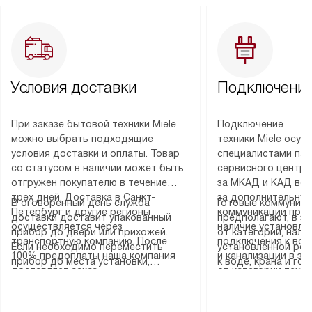
Условия доставки
Подключение
При заказе бытовой техники Miele
Подключение
можно выбрать подходящие
техники Miele осу
условия доставки и оплаты. Товар
специалистами пар
со статусом в наличии может быть
сервисного центра
отгружен покупателю в течение
за МКАД и КАД во
трех дней. Доставка в Санкт-
за дополнительную
В оговоренный день служба
Готовые коммуника
Петербург и другие регионы
коммуникации пре
доставки доставит упакованный
предполагают, в з
осуществляется через
наличие установле
прибор до двери или прихожей.
от категории, нали
транспортную компанию. После
подключения к во
Если необходимо переместить
установленной роз
100% предоплаты наша компания
и канализации в з
прибор до места установки,
к воде, крана и го
доставляет заказ
от категории техн
пожалуйста, предварительно
слива. Стандартна
до представительства
дополнительных ус
уточните это с менеджером.
включает в себя: с
транспортной компании в городе
определяется согл
За данную услугу взимается
транспортировочны