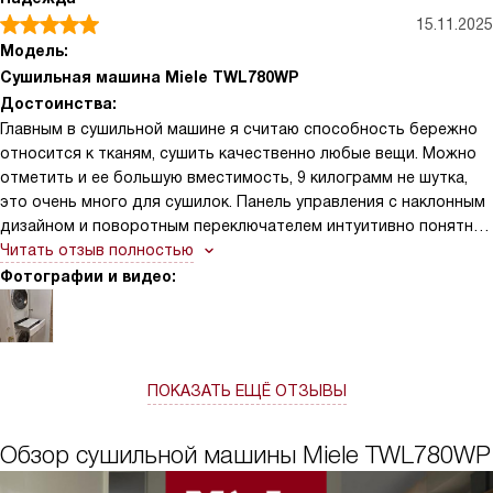
15.11.2025
Модель:
Сушильная машина Miele TWL780WP
Достоинства:
Главным в сушильной машине я считаю способность бережно
относится к тканям, сушить качественно любые вещи. Можно
отметить и ее большую вместимость, 9 килограмм не шутка,
это очень много для сушилок. Панель управления с наклонным
дизайном и поворотным переключателем интуитивно понятна,
поэтому управлять машиной сможет каждый. Функция
Читать отзыв полностью
отложенного старта до 24 часов дает возможность настроить
Фотографии и видео:
работу техники под удобный график, например, чтобы вещи
были готовы ровно к моему возвращению с работы.
ПОКАЗАТЬ ЕЩЁ ОТЗЫВЫ
Обзор сушильной машины Miele TWL780WP