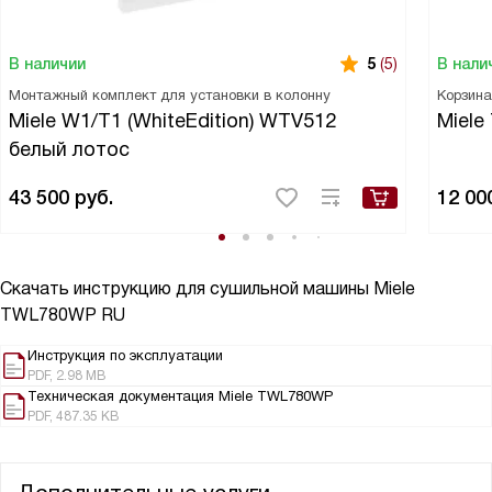
В наличии
В нали
5
(5)
Монтажный комплект для установки в колонну
Корзина
Miele W1/T1 (WhiteEdition) WTV512
Miele
белый лотос
43 500
руб.
12 00
Скачать инструкцию для сушильной машины
Miele
TWL780WP RU
Инструкция по эксплуатации
PDF, 2.98 MB
Техническая документация Miele TWL780WP
PDF, 487.35 KB