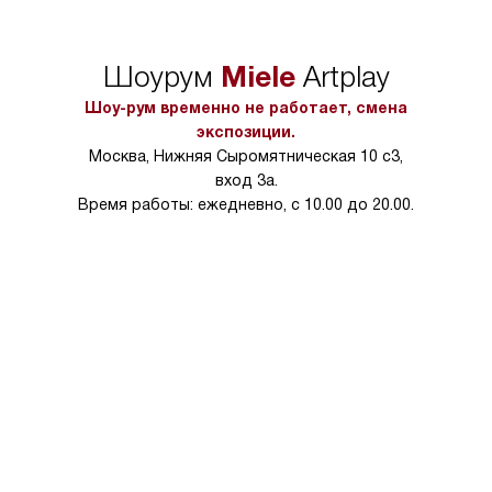
сможете переместить прибор
материалы, навеш
в нужное место, учитывая размеры
и перевешивание д
упаковки или без нее.
выполнения специа
Miele
Шоурум
Artplay
в условиях повыше
тарифы на услуги 
Шоу-рум временно не работает, смена
на 30%.
экспозиции.
Москва, Нижняя Сыромятническая 10 с3,
вход 3а.
Время работы: ежедневно, с 10.00 до 20.00.