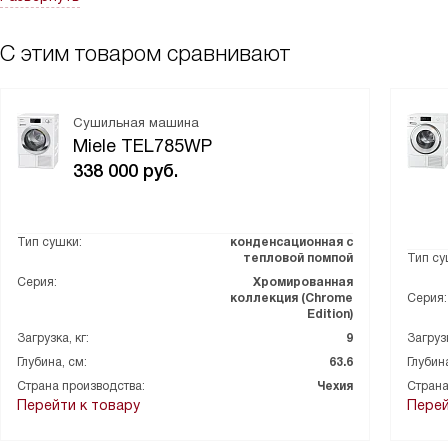
С этим товаром сравнивают
Сушильная машина
Miele TEL785WP
338 000
руб.
Тип сушки:
конденсационная с
тепловой помпой
Тип су
Серия:
Хромированная
коллекция (Chrome
Серия:
Edition)
Загрузка, кг:
9
Загрузк
Глубина, см:
63.6
Глубина
Страна производства:
Чехия
Страна
Перейти к товару
Перей