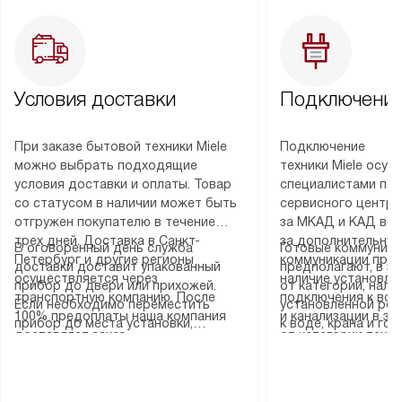
Условия доставки
Подключение
При заказе бытовой техники Miele
Подключение
можно выбрать подходящие
техники Miele осу
условия доставки и оплаты. Товар
специалистами пар
со статусом в наличии может быть
сервисного центра
отгружен покупателю в течение
за МКАД и КАД во
трех дней. Доставка в Санкт-
за дополнительную
В оговоренный день служба
Готовые коммуника
Петербург и другие регионы
коммуникации пре
доставки доставит упакованный
предполагают, в з
осуществляется через
наличие установле
прибор до двери или прихожей.
от категории, нали
транспортную компанию. После
подключения к во
Если необходимо переместить
установленной роз
100% предоплаты наша компания
и канализации в з
прибор до места установки,
к воде, крана и го
доставляет заказ
от категории техн
пожалуйста, предварительно
слива. Стандартна
до представительства
дополнительных ус
уточните это с менеджером.
включает в себя: с
транспортной компании в городе
определяется согл
За данную услугу взимается
транспортировочны
Москва. Пожалуйста, уточняйте
который можно по
дополнительная плата. Важно
разблокировку при