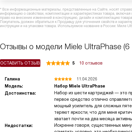
* Все информационные материалы, представленные на Сайте, носят справоч
информацию о свойствах, комплектации и характеристиках товара, включая
право на внесение изменений в конструкцию, дизайн и комплектацию това
Покупатель должен обратиться к Продавцу для уточнения свойств и характ
инструкции и на упаковке товара. Используемое название в России: Миле Ult
Отзывы о модели Miele UltraPhase (6 
ОСТАВИТЬ ОТЗЫВ
5
10 отзывов
Галина
11.04.2026
Модель:
Набор Miele UltraPhase
Набор из шести картриджей — это пр
Достоинства:
первое средство отлично справляетс
мощный усилитель для сложных пятен
теряют яркости, что для меня крити
хватает почти на два месяца активны
Искренне говоря, существенных мину
Недостатки:
отметить условно, это необходимост