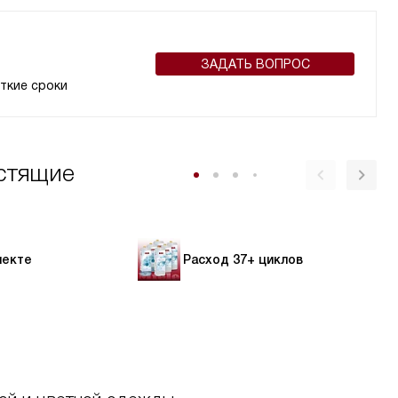
ЗАДАТЬ ВОПРОС
ткие сроки
стящие
лекте
Расход 37+ циклов