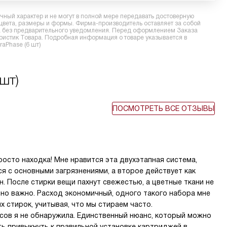
ный характер и не могут в полной мере передавать достоверную
 цвета, размеры и формы. Фирма-производитель оставляет за собой
ра без предварительного уведомления. Перед оформлением Заказа
еристик Товара. Подробная информация о товаре указывается в
raPhase (6 шт)
шт)
ПОСМОТРЕТЬ ВСЕ ОТЗЫВЫ
осто находка! Мне нравится эта двухэтапная система,
я с основными загрязнениями, а второе действует как
. После стирки вещи пахнут свежестью, а цветные ткани не
чно важно. Расход экономичный, одного такого набора мне
х стирок, учитывая, что мы стираем часто.
сов я не обнаружила. Единственный нюанс, который можно
ь привыкнуть к правильной установке картриджей в