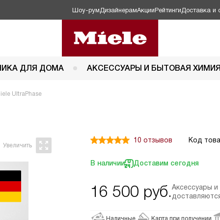
Шоу-рум
Дизайнерам
Акции
Рейтинги
Доставка и 
НИКА ДЛЯ ДОМА
АКСЕССУАРЫ И БЫТОВАЯ ХИМИ
ele UltraPhase
10 отзывов
Код това
В наличии
Доставим сегодня
16 500
руб.
Аксессуары и
доставляются
Наличные
Карта при получении