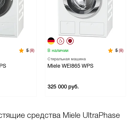
В наличии
5
(8)
5
(8)
Стиральная машина
WPS
Miele WEI865 WPS
325 000
руб.
тящие средства Miele UltraPhase