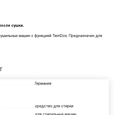
после сушки.
сушильных машин с функцией TwinDos. Предназначен для
т
Германия
средство для стирки
для стиральных машин