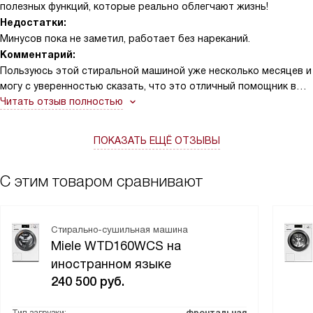
полезных функций, которые реально облегчают жизнь!
Недостатки:
Минусов пока не заметил, работает без нареканий.
Комментарий:
Пользуюсь этой стиральной машиной уже несколько месяцев и
могу с уверенностью сказать, что это отличный помощник в
домашнем хозяйстве! Особенно приятно, что загрузка
Читать отзыв полностью
фронтальная и есть возможность дозагрузки белья в
процессе стирки — пару раз реально спасала, когда забыл
ПОКАЗАТЬ ЕЩЁ ОТЗЫВЫ
положить носки с утра. Панель управления с наклоном под 5°
очень удобна, не нужно наклоняться, чтобы выбрать
программу. Экран EasyControl понятный и информативный,
С этим товаром сравнивают
всегда видно, сколько времени осталось до окончания цикла.
Функция отсрочки старта — просто находка для тех, кто хочет
запустить стирку ночью или в удобное время. Я часто ставлю
Стирально-сушильная машина
на 3-4 часа вперед, чтобы белье было готово к моему
Miele WTD160WCS на
возвращению с работы. Капсулы CapDosing — это отдельная
иностранном языке
история, теперь не нужно гадать, сколько порошка или
240 500
руб.
кондиционера добавить, все дозировано идеально. Очень
радует система защиты от протечек, ведь в квартире дети и