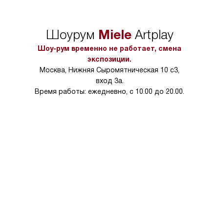
сможете переместить прибор
материалы, навеш
в нужное место, учитывая размеры
и перевешивание д
упаковки или без нее.
выполнения специа
Miele
Шоурум
Artplay
в условиях повыше
тарифы на услуги 
Шоу-рум временно не работает, смена
на 30%.
экспозиции.
Москва, Нижняя Сыромятническая 10 с3,
вход 3а.
Время работы: ежедневно, с 10.00 до 20.00.