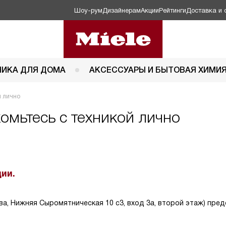
Шоу-рум
Дизайнерам
Акции
Рейтинги
Доставка и 
НИКА ДЛЯ ДОМА
АКСЕССУАРЫ И БЫТОВАЯ ХИМИ
й лично
комьтесь с техникой лично
ии.
ква, Нижняя Сыромятническая 10 с3, вход 3а, второй этаж) пр