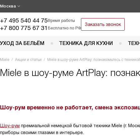
Москва
+7 495 540 44 75
Время работы
Заказать звонок
+7 800 775 67 31
Бесплатно по РФ
УХОД ЗА БЕЛЬЁМ
ТЕХНИКА ДЛЯ КУХНИ
ТЕХ
Miele
Акции и статьи
Miele в шоу-руме ArtPlay: познакомьтесь с технико
Miele в шоу-руме ArtPlay: позна
Шоу-рум временно не работает, смена экспозиц
Шоу-рум
премиальной немецкой бытовой техники Miele (г. Мос
приборы своими глазами в интерьере.