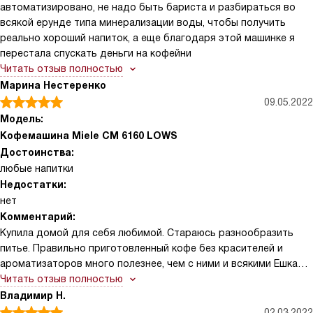
автоматизировано, не надо быть бариста и разбираться во
всякой ерунде типа минерализации воды, чтобы получить
реально хороший напиток, а еще благодаря этой машинке я
перестала спускать деньги на кофейни
Читать отзыв полностью
Марина Нестеренко
09.05.2022
Модель:
Кофемашина Miele CM 6160 LOWS
Достоинства:
любые напитки
Недостатки:
нет
Комментарий:
Купила домой для себя любимой. Стараюсь разнообразить
питье. Правильно приготовленный кофе без красителей и
ароматизаторов много полезнее, чем с ними и всякими Ешками
для усиления вкуса. У меня самой кофе получается не очень. Я
Читать отзыв полностью
сроду готовила еду плошо. Нет чуйки, как у бабули. Вот она
Владимир Н.
когда готовит, то прямо с подъезда еще аппетит
02.03.2022