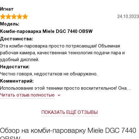
Игнат
24.10.2023
Модель:
Комби-пароварка Miele DGC 7440 OBSW
Достоинства:
Эта комби-пароварка просто потрясающая! Объемная
рабочая камера, качественная технология подачи пара и
удобный дисплей.
Недостатки:
Честно говоря, недостатков не обнаружено.
Комментарий:
Использование этой техники просто восхитительное! Она
стала настоящим помощником на кухне. Особенно порадовала
Читать отзыв полностью
функция автоматической очистки от накипи - больше не нужно
тратить время на этот неприятный процесс.
ПОКАЗАТЬ ЕЩЁ ОТЗЫВЫ
Замечательная функция - индивидуальные настройки
влажности для комби-приготовления. Это позволяет
Обзор на комби-пароварку Miele DGC 7440
приготовить блюда с идеальной текстурой и вкусом. Помню,