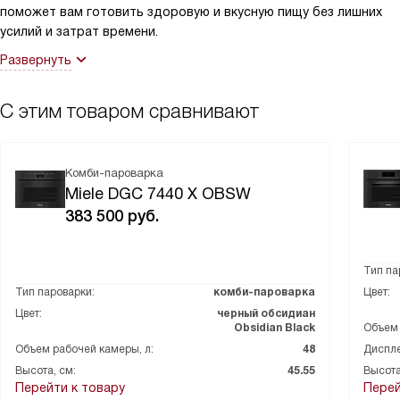
поможет вам готовить здоровую и вкусную пищу без лишних
усилий и затрат времени.
Развернуть
С этим товаром сравнивают
Комби-пароварка
Miele DGC 7440 X OBSW
383 500
руб.
Тип па
Тип пароварки:
комби-пароварка
Цвет:
Цвет:
черный обсидиан
Obsidian Black
Объем 
Объем рабочей камеры, л:
48
Диспле
Высота, см:
45.55
Высота
Перейти к товару
Перей