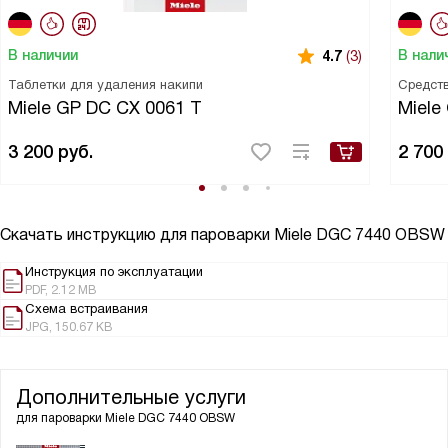
В наличии
В нали
4.7
(3)
Таблетки для удаления накипи
Средств
Miele GP DC CX 0061 T
Miele
3 200
руб.
2 700
Скачать инструкцию для пароварки
Miele DGC 7440 OBSW
Инструкция по эксплуатации
PDF, 2.12 MB
Схема встраивания
JPG, 150.67 KB
Дополнительные услуги
для пароварки
Miele DGC 7440 OBSW