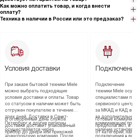
Как можно оплатить товар, и когда внести
оплату?
Техника в наличии в России или это предзаказ?
Условия доставки
Подключение
При заказе бытовой техники Miele
Подключение
можно выбрать подходящие
техники Miele осу
условия доставки и оплаты. Товар
специалистами пар
со статусом в наличии может быть
сервисного центра
отгружен покупателю в течение
за МКАД и КАД во
трех дней. Доставка в Санкт-
за дополнительную
В оговоренный день служба
Готовые коммуника
Петербург и другие регионы
коммуникации пре
доставки доставит упакованный
предполагают, в з
осуществляется через
наличие установле
прибор до двери или прихожей.
от категории, нали
транспортную компанию. После
подключения к во