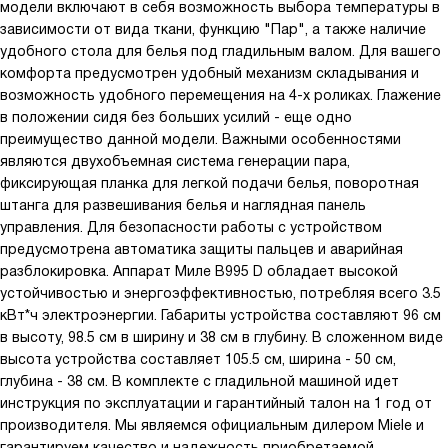
модели включают в себя возможность выбора температуры в
зависимости от вида ткани, функцию "Пар", а также наличие
удобного стола для белья под гладильным валом. Для вашего
комфорта предусмотрен удобный механизм складывания и
возможность удобного перемещения на 4-х роликах. Глажение
в положении сидя без больших усилий - еще одно
преимущество данной модели. Важными особенностями
являются двухобъемная система генерации пара,
фиксирующая планка для легкой подачи белья, поворотная
штанга для развешивания белья и наглядная панель
управления. Для безопасности работы с устройством
предусмотрена автоматика защиты пальцев и аварийная
разблокировка. Аппарат Миле B995 D обладает высокой
устойчивостью и энергоэффективностью, потребляя всего 3.5
кВт*ч электроэнергии. Габариты устройства составляют 96 см
в высоту, 98.5 см в ширину и 38 см в глубину. В сложенном виде
высота устройства составляет 105.5 см, ширина - 50 см,
глубина - 38 см. В комплекте с гладильной машиной идет
инструкция по эксплуатации и гарантийный талон на 1 год от
производителя. Мы являемся официальным дилером Miele и
гарантируем качество и надежность приобретаемой