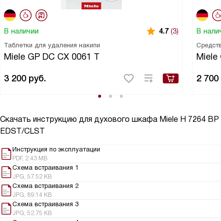
В наличии
В нали
4.7
(3)
Таблетки для удаления накипи
Средств
Miele GP DC CX 0061 T
Miele
3 200
руб.
2 700
Скачать инструкцию для духового шкафа
Miele H 7264 BP
EDST/CLST
Инструкция по эксплуатации
PDF, 2.43 MB
Схема встраивания 1
JPG, 57.52 KB
Схема встраивания 2
JPG, 89.14 KB
Схема встраивания 3
JPG, 52.75 KB