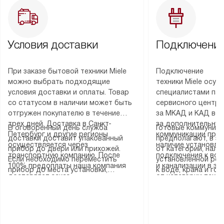
Условия доставки
Подключение
При заказе бытовой техники Miele
Подключение
можно выбрать подходящие
техники Miele осу
условия доставки и оплаты. Товар
специалистами пар
со статусом в наличии может быть
сервисного центра
отгружен покупателю в течение
за МКАД и КАД во
трех дней. Доставка в Санкт-
за дополнительную
В оговоренный день служба
Готовые коммуника
Петербург и другие регионы
коммуникации пре
доставки доставит упакованный
предполагают, в з
осуществляется через
наличие установле
прибор до двери или прихожей.
от категории, нали
транспортную компанию. После
подключения к во
Если необходимо переместить
установленной роз
100% предоплаты наша компания
и канализации в з
прибор до места установки,
к воде, крана и го
доставляет заказ
от категории техн
пожалуйста, предварительно
слива. Стандартна
до представительства
дополнительных ус
уточните это с менеджером.
включает в себя: с
транспортной компании в городе
определяется согл
За данную услугу взимается
транспортировочны
Москва. Пожалуйста, уточняйте
который можно по
дополнительная плата. Важно
разблокировку при
условия доставки у менеджера при
на нашем сайте в 
учитывать, что если размеры
соединение отдель