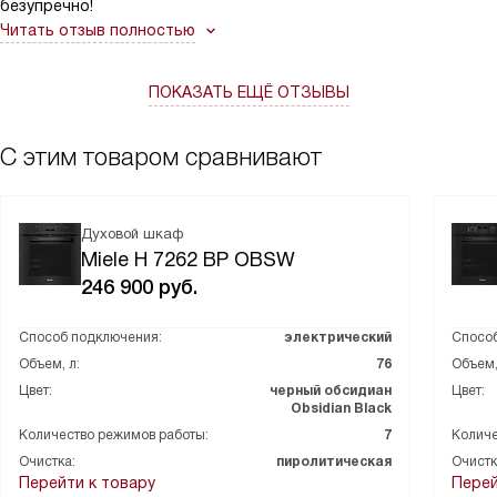
безупречно!
Читать отзыв полностью
ПОКАЗАТЬ ЕЩЁ ОТЗЫВЫ
С этим товаром сравнивают
Духовой шкаф
Miele H 7262 BP OBSW
246 900
руб.
Способ подключения:
электрический
Способ
Объем, л:
76
Объем,
Цвет:
черный обсидиан
Цвет:
Obsidian Black
Количество режимов работы:
7
Количе
Очистка:
пиролитическая
Очистк
Перейти к товару
Перей