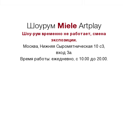
Перед заказом удостоверьтесь, что
коммуникаций, рас
сможете переместить прибор
материалы, навеш
в нужное место, учитывая размеры
и перевешивание д
упаковки или без нее.
выполнения специа
Miele
Шоурум
Artplay
в условиях повыше
тарифы на услуги 
Шоу-рум временно не работает, смена
на 30%.
экспозиции.
Москва, Нижняя Сыромятническая 10 с3,
вход 3а.
Время работы: ежедневно, с 10.00 до 20.00.