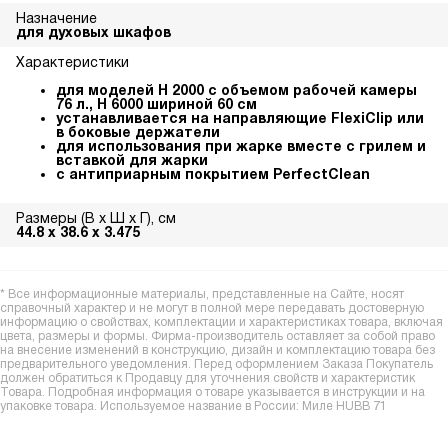
Назначение
для духовых шкафов
Характеристики
для моделей Н 2000 с объемом рабочей камеры
76 л., Н 6000 шириной 60 см
устанавливается на направляющие FlexiClip или
в боковые держатели
для использования при жарке вместе с грилем и
вставкой для жарки
с антиприарным покрытием PerfectClean
Размеры (В х Ш х Г), см
44.8 х 38.6 х 3.475
* Все информационные материалы, представленные на Сайте, носят
справочный характер и не могут в полной мере передавать достоверную
информацию о свойствах, комплектации и характеристиках товара, включая
цвета, размеры и формы. Фирма-производитель оставляет за собой право
на внесение изменений в конструкцию, дизайн и комплектацию товара без
предварительного уведомления. Перед оформлением Заказа Покупатель
должен обратиться к Продавцу для уточнения свойств и характеристик
Товара. Подробная информация о товаре указывается в инструкции и на
упаковке товара. Используемое название в России: Миле HUBB 71