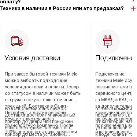
оплату?
Техника в наличии в России или это предзаказ?
Условия доставки
Подключение
При заказе бытовой техники Miele
Подключение
можно выбрать подходящие
техники Miele осу
условия доставки и оплаты. Товар
специалистами пар
со статусом в наличии может быть
сервисного центра
отгружен покупателю в течение
за МКАД и КАД во
трех дней. Доставка в Санкт-
за дополнительную
В оговоренный день служба
Готовые коммуника
Петербург и другие регионы
коммуникации пре
доставки доставит упакованный
предполагают, в з
осуществляется через
наличие установле
прибор до двери или прихожей.
от категории, нали
транспортную компанию. После
подключения к во
Если необходимо переместить
установленной роз
100% предоплаты наша компания
и канализации в з
прибор до места установки,
к воде, крана и го