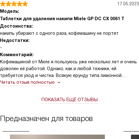
17.05.2023
Модель:
Таблетки для удаления накипи Miele GP DC CX 0061 T
Достоинства:
накипь убирают с одного раза, кофемашину не портят
Недостатки:
-
Комментарий:
Кофемашиной от Миле я пользуюсь уже несколько лет и очень
доволен её работой. Однако, как и любой технике, ей
требуется уход и чистка. Всякую ерунду типа лимонной
кислоты, которую советуют в интернете, я лично пихать в
Читать отзыв полностью
кофеварку не рискую — она для этого слишком дорогая,
боюсь испортить. Но от накипи-то чистить все равно надо,
ПОКАЗАТЬ ЕЩЁ ОТЗЫВЫ
потому что даже с фильтрованной водой отложения
образуются, да и белый налет на колбах тоже есть. Ну, гурманы
говорят, что и вкус напитков это портит. За вкус ничего не
Предназначен для товаров
могу сказать, это не замечаю, а вот технику стараюсь беречь.
Недавно я узнал о специальных таблетках для удаления
накипи, разработанных компанией Miele. Мне стало интересно