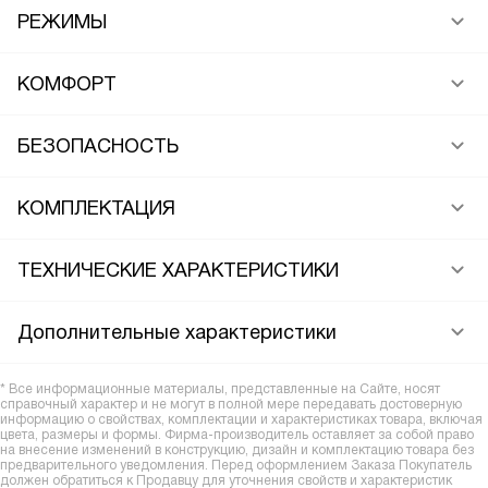
РЕЖИМЫ
КОМФОРТ
БЕЗОПАСНОСТЬ
КОМПЛЕКТАЦИЯ
ТЕХНИЧЕСКИЕ ХАРАКТЕРИСТИКИ
Дополнительные характеристики
* Все информационные материалы, представленные на Сайте, носят
справочный характер и не могут в полной мере передавать достоверную
информацию о свойствах, комплектации и характеристиках товара, включая
цвета, размеры и формы. Фирма-производитель оставляет за собой право
на внесение изменений в конструкцию, дизайн и комплектацию товара без
предварительного уведомления. Перед оформлением Заказа Покупатель
должен обратиться к Продавцу для уточнения свойств и характеристик