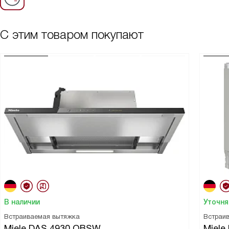
С этим товаром покупают
В наличии
Уточня
Встраиваемая вытяжка
Встраи
Miele DAS 4930 OBSW
Miele