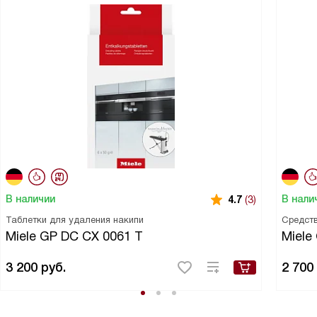
В наличии
В нали
4.7
(3)
Таблетки для удаления накипи
Средств
Miele GP DC CX 0061 T
Miele
3 200
руб.
2 700