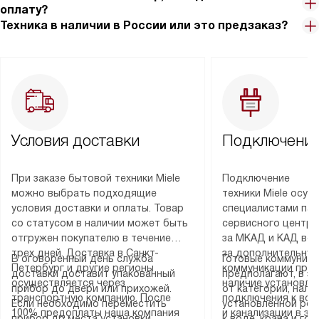
оплату?
Техника в наличии в России или это предзаказ?
Условия доставки
Подключение
При заказе бытовой техники Miele
Подключение
можно выбрать подходящие
техники Miele осу
условия доставки и оплаты. Товар
специалистами пар
со статусом в наличии может быть
сервисного центра
отгружен покупателю в течение
за МКАД и КАД во
трех дней. Доставка в Санкт-
за дополнительную
В оговоренный день служба
Готовые коммуника
Петербург и другие регионы
коммуникации пре
доставки доставит упакованный
предполагают, в з
осуществляется через
наличие установле
прибор до двери или прихожей.
от категории, нали
транспортную компанию. После
подключения к во
Если необходимо переместить
установленной роз
100% предоплаты наша компания
и канализации в з
прибор до места установки,
к воде, крана и го