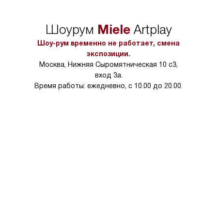
в нужное место, учитывая размеры
и перевешивание д
упаковки или без нее.
выполнения специа
Miele
Шоурум
Artplay
в условиях повыше
тарифы на услуги 
Шоу-рум временно не работает, смена
на 30%.
экспозиции.
Москва, Нижняя Сыромятническая 10 с3,
вход 3а.
Время работы: ежедневно, с 10.00 до 20.00.