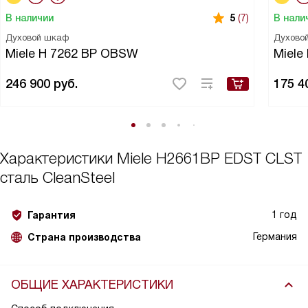
В наличии
В нали
5
(7)
Духовой шкаф
Духово
Miele H 7262 BP OBSW
Miele
246 900
руб.
175 4
Характеристики
Miele H2661BP EDST CLST
сталь CleanSteel
1 год
Гарантия
Германия
Страна производства
ОБЩИЕ ХАРАКТЕРИСТИКИ