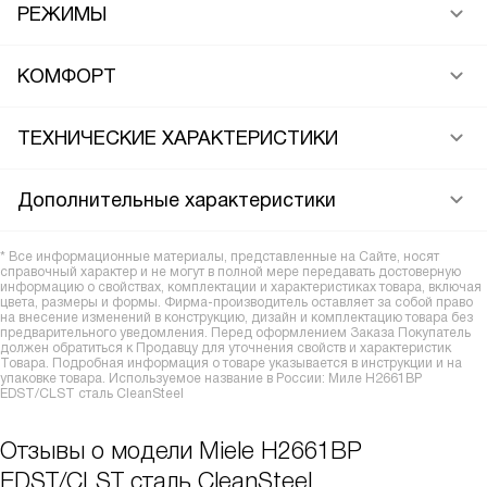
РЕЖИМЫ
КОМФОРТ
ТЕХНИЧЕСКИЕ ХАРАКТЕРИСТИКИ
Дополнительные характеристики
* Все информационные материалы, представленные на Сайте, носят
справочный характер и не могут в полной мере передавать достоверную
информацию о свойствах, комплектации и характеристиках товара, включая
цвета, размеры и формы. Фирма-производитель оставляет за собой право
на внесение изменений в конструкцию, дизайн и комплектацию товара без
предварительного уведомления. Перед оформлением Заказа Покупатель
должен обратиться к Продавцу для уточнения свойств и характеристик
Товара. Подробная информация о товаре указывается в инструкции и на
упаковке товара. Используемое название в России: Миле H2661BP
EDST/CLST сталь CleanSteel
Отзывы о модели Miele H2661BP
EDST/CLST сталь CleanSteel