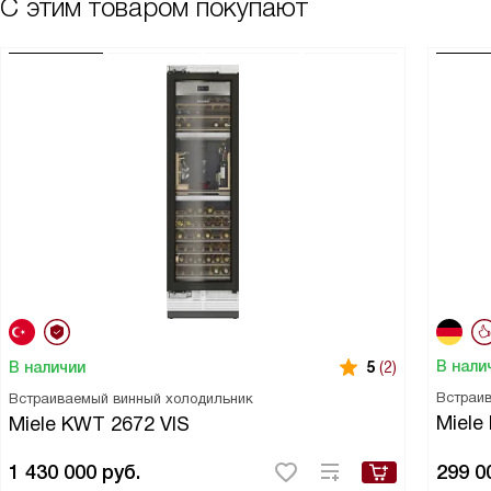
С этим товаром покупают
В нали
В наличии
5
(2)
Встраи
Встраиваемый винный холодильник
Miel
Miele KWT 2672 VIS
1 430 000
руб.
299 0