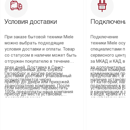
Условия доставки
Подключение
При заказе бытовой техники Miele
Подключение
можно выбрать подходящие
техники Miele осу
условия доставки и оплаты. Товар
специалистами пар
со статусом в наличии может быть
сервисного центра
отгружен покупателю в течение
за МКАД и КАД во
трех дней. Доставка в Санкт-
за дополнительную
В оговоренный день служба
Готовые коммуника
Петербург и другие регионы
коммуникации пре
доставки доставит упакованный
предполагают, в з
осуществляется через
наличие установле
прибор до двери или прихожей.
от категории, нали
транспортную компанию. После
подключения к во
Если необходимо переместить
установленной роз
100% предоплаты наша компания
и канализации в з
прибор до места установки,
к воде, крана и го
доставляет заказ
от категории техн
пожалуйста, предварительно
слива. Стандартна
до представительства
дополнительных ус
уточните это с менеджером.
включает в себя: с
транспортной компании в городе
определяется согл
За данную услугу взимается
транспортировочны
Москва. Пожалуйста, уточняйте
который можно по
дополнительная плата. Важно
разблокировку при
условия доставки у менеджера при
на нашем сайте в 
учитывать, что если размеры
соединение отдель
оформлении заказа.
«Подключение».