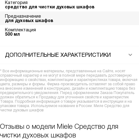
Категория
средство для чистки духовых шкафов
Предназначение
для духовых шкафов
Комплектация
500 мл
ДОПОЛНИТЕЛЬНЫЕ ХАРАКТЕРИСТИКИ
* Все информационные материалы, представленные на Сайте, носят
справочный характер и не могут в полной мере передавать достоверную
информацию о свойствах, комплектации и характеристиках товара, включая
цвета, размеры и формы. Фирма-производитель оставляет за собой право
на внесение изменений в конструкцию, дизайн и комплектацию товара без
предварительного уведомления. Перед оформлением Заказа Покупатель
должен обратиться к Продавцу для уточнения свойств и характеристик
Товара. Подробная информация о товаре указывается в инструкции и на
упаковке товара. Используемое название в России: Миле Средство для
чистки духовых шкафов
Отзывы о модели Miele Средство для
чистки духовых шкафов