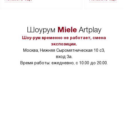
Перед заказом удостоверьтесь, что
коммуникаций, рас
сможете переместить прибор
материалы, навеш
в нужное место, учитывая размеры
и перевешивание д
упаковки или без нее.
выполнения специа
Miele
Шоурум
Artplay
в условиях повыше
тарифы на услуги 
Шоу-рум временно не работает, смена
на 30%.
экспозиции.
Москва, Нижняя Сыромятническая 10 с3,
вход 3а.
Время работы: ежедневно, с 10.00 до 20.00.