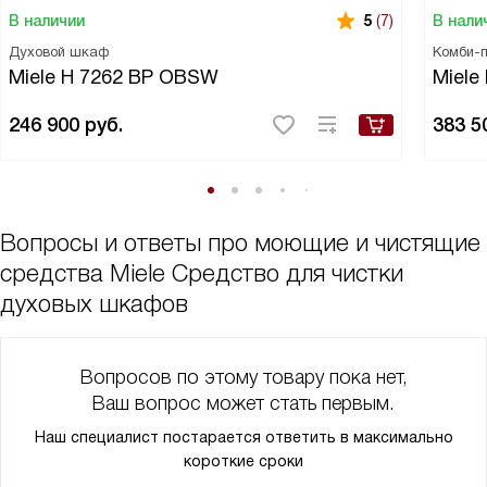
визуально можно увидеть разницу между очищенной
В наличии
В нали
5
(7)
поверхностью и той, которую еще надо мыть.
Духовой шкаф
Комби-
А еще оно и полностью безопасное, что меня просто очень
Miele H 7262 BP OBSW
Miele
порадовало, так как я не очень люблю отмывать химию другой
химией.
246 900
руб.
383 5
Вопросы и ответы про моющие и чистящие
средства Miele Средство для чистки
духовых шкафов
Вопросов по этому товару пока нет,
Ваш вопрос может стать первым.
Наш специалист постарается ответить в максимально
короткие сроки