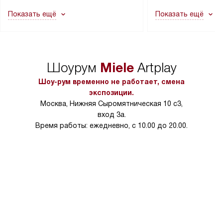
как это может привести к отказу
В стандартную уст
Показать ещё
Показать ещё
в гарантийном ремонте в будущем.
не включаются: пр
Перед заказом удостоверьтесь, что
коммуникаций, рас
сможете переместить прибор
материалы, навеш
в нужное место, учитывая размеры
и перевешивание д
упаковки или без нее.
выполнения специа
Miele
Шоурум
Artplay
в условиях повыше
тарифы на услуги 
Шоу-рум временно не работает, смена
на 30%.
экспозиции.
Москва, Нижняя Сыромятническая 10 с3,
вход 3а.
Время работы: ежедневно, с 10.00 до 20.00.