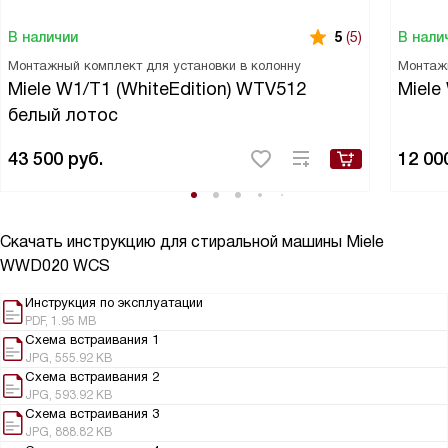
В наличии
В нали
5
(5)
Монтажный комплект для установки в колонну
Монтаж
Miele W1/T1 (WhiteEdition) WTV512
Miele
белый лотос
43 500
руб.
12 00
Скачать инструкцию для стиральной машины
Miele
WWD020 WCS
Инструкция по эксплуатации
PDF, 1.95 MB
Схема встраивания 1
JPG, 555.92 KB
Схема встраивания 2
JPG, 593.92 KB
Схема встраивания 3
JPG, 888.82 KB