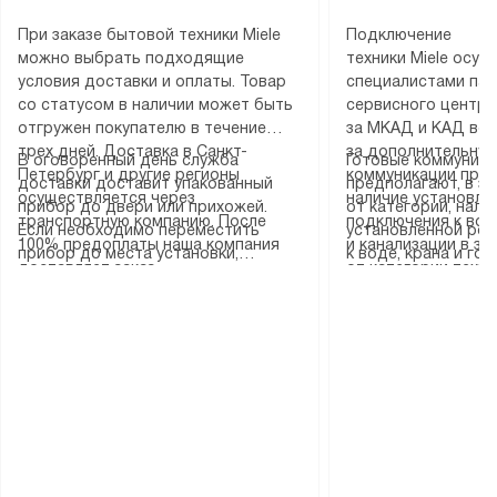
При заказе бытовой техники Miele
Подключение
можно выбрать подходящие
техники Miele осу
условия доставки и оплаты. Товар
специалистами пар
со статусом в наличии может быть
сервисного центра
отгружен покупателю в течение
за МКАД и КАД во
трех дней. Доставка в Санкт-
за дополнительную
В оговоренный день служба
Готовые коммуника
Петербург и другие регионы
коммуникации пре
доставки доставит упакованный
предполагают, в з
осуществляется через
наличие установле
прибор до двери или прихожей.
от категории, нали
транспортную компанию. После
подключения к во
Если необходимо переместить
установленной роз
100% предоплаты наша компания
и канализации в з
прибор до места установки,
к воде, крана и го
доставляет заказ
от категории техн
пожалуйста, предварительно
слива. Стандартна
до представительства
дополнительных ус
уточните это с менеджером.
включает в себя: с
транспортной компании в городе
определяется согл
За данную услугу взимается
транспортировочны
Москва. Пожалуйста, уточняйте
который можно по
дополнительная плата. Важно
разблокировку при
условия доставки у менеджера при
на нашем сайте в 
учитывать, что если размеры
соединение отдель
оформлении заказа.
«Подключение».
прибора не позволяют ему пройти
монтаж техники в 
через дверной проем, сотрудники
на место с проверк
транспортной службы не могут
подключение к су
демонтировать дверцы, ручки или
коммуникациям, пе
другие выступающие элементы, так
и консультацию по 