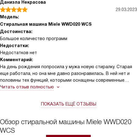
Даниэла Некрасова
29.03.2023
Модель:
Стиральная машина Miele WWD020 WCS
Достоинства:
Большое количество программ
Недостатки:
Недостатков нет
Комментарий:
На день рождения попросила у мужа новую стиралку. Старая
еще работала, но она мне давно разонравилась. В ней нет и
половины тех функций, которыми оснащены современные
приборы. Я считаю, что надо идти в ногу со временем и менять
Читать отзыв полностью
бытовую технику когда она устаревает. А если жаль
выкидывать работающие приборы, можно просто продать их
ПОКАЗАТЬ ЕЩЁ ОТЗЫВЫ
на авито (я, кстати, так и делаю). Вещи я стираю часто,
поэтому мне важно, чтобы машинка не портила одежду. Эта
очень бережная! У меня много трикотажных кофточек, так вот,
Обзор стиральной машины Miele WWD020
на них ни одной затяжки! Можно не беспокоиться: прибор
WCS
справится даже с одеждой из деликатных тканей. Есть