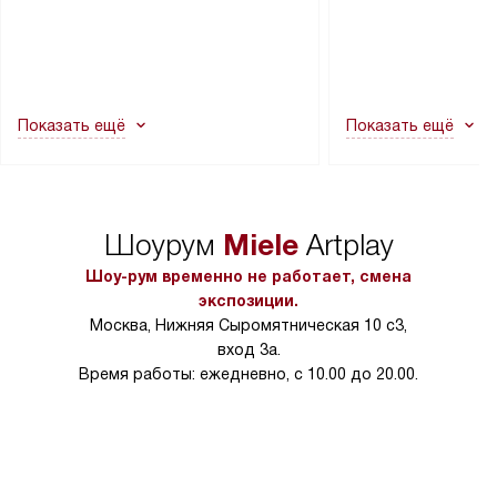
через дверной проем, сотрудники
на место с проверк
транспортной службы не могут
подключение к су
демонтировать дверцы, ручки или
коммуникациям, пе
другие выступающие элементы, так
и консультацию по 
как это может привести к отказу
В стандартную уст
Показать ещё
Показать ещё
в гарантийном ремонте в будущем.
не включаются: пр
Перед заказом удостоверьтесь, что
коммуникаций, рас
сможете переместить прибор
материалы, навеш
в нужное место, учитывая размеры
и перевешивание д
упаковки или без нее.
выполнения специа
Miele
Шоурум
Artplay
в условиях повыше
тарифы на услуги 
Шоу-рум временно не работает, смена
на 30%.
экспозиции.
Москва, Нижняя Сыромятническая 10 с3,
вход 3а.
Время работы: ежедневно, с 10.00 до 20.00.