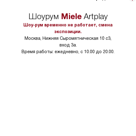
достаточно простой, обычно этим невестка занимается, но
как-то и сама делала, по инструкции, там все понятно. Подруга
теперь тоже такую хочет, нахвалила ей. В общем, вещь в быту
Miele
Шоурум
Artplay
полезная, времени экономит много, пользоваться удобно.
Шоу-рум временно не работает, смена
экспозиции.
Москва, Нижняя Сыромятническая 10 с3,
вход 3а.
Время работы: ежедневно, с 10.00 до 20.00.