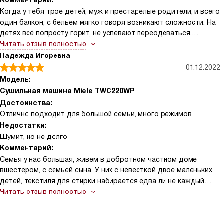
Комментарий:
Когда у тебя трое детей, муж и престарелые родители, и всего
один балкон, с бельем мягко говоря возникают сложности. На
детях всё попросту горит, не успевают переодеваться.
Мальчишки ходят на боевые искусства, дочка на балет, муж
Читать отзыв полностью
работает в две смены на стройке, родители уже старые
Надежда Игоревна
сложные люди, тут и недержание, и прочие деликатные
01.12.2022
моменты, свойственные их возрасту. И если со стиркой более-
Модель:
менее решилось с покупкой большой стиральной машины на
Сушильная машина Miele TWC220WP
пятнадцать килограммов вместимости, то с сушкой возникли
Достоинства:
отдельные проблемы. Сушить было попросту негде, даже
Отлично подходит для большой семьи, много режимов
когда поставили пару обычных сушилок и натянули
Недостатки:
дополнительные веревки на балконе. Одежда просто не
Шумит, но не долго
успевала сохнуть. И тогда муж, сокровище мое, предложил
Комментарий:
купить хорошую вместительную сушилку для белья. Взяли
Семья у нас большая, живем в добротном частном доме
после долгих выборов и раздумий эту модель. Вместимость
вшестером, с семьей сына. У них с невесткой двое маленьких
неплохая, до восьми килограмм, сушить можно поочередно.
детей, текстиля для стирки набирается едва ли не каждый
Причем есть разные режимы и разные программы для сушки,
день. Надоело то и дело развешивать белье по дому или
Читать отзыв полностью
что очень удобно. Теперь не нужны плечики для сушки изделий
таскать во двор, где надо постоянно следить, чтобы не
из тонкой шерсти или деликатных тканей, достаточно задать
намочило осадками, а потом еще и бесконечно наглаживать
нужную программу. Покупка машины для сушки не только