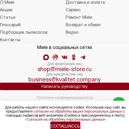
О Miele
Доставка и оплата
Акции
Сервис
Статьи
Ремонт Miele
Глоссарий
Возврат и обмен
Подборщик пылесосов
Видео
Контакты
Miele в социальных сетях
Для физических лиц
shop@miele-store.ru
Для юридических лиц
business@kvalitet.company
Написать руководству
Политика конфиденциальности
Условия продажи
Для работы нашего сайта используются cookie. Используя наш сайт, вы
Карта сайта
предоставляете
согласие на обработку ваших персональных данных
с
© 2004 – 2026 Магазин Miele «Kvalitet Trade, LLC»
помощью сервисов веб-аналитики (Cookie) и присоединяетесь к тексту
«
Согласия на обработку персональных данных
»
СОГЛАШАЮСЬ