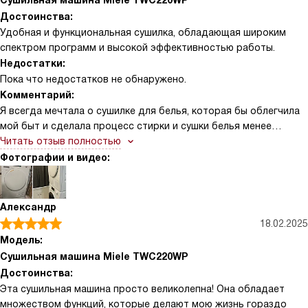
Сушильная машина Miele TWC220WP
Достоинства:
Удобная и функциональная сушилка, обладающая широким
спектром программ и высокой эффективностью работы.
Недостатки:
Пока что недостатков не обнаружено.
Комментарий:
Я всегда мечтала о сушилке для белья, которая бы облегчила
мой быт и сделала процесс стирки и сушки белья менее
трудоемким. И вот, моя мечта сбылась. Эта сушилка стала
Читать отзыв полностью
настоящим открытием для меня. Она обладает всеми
Фотографии и видео:
необходимыми функциями, которые только могут
понадобиться в домашнем хозяйстве. Вместительный барабан
позволяет сушить большое количество белья за один раз.
Александр
Удобная панель управления с интуитивно понятными
18.02.2025
настройками делает процесс использования этой сушилки
Модель:
простым и приятным.
Сушильная машина Miele TWC220WP
Достоинства:
Одним из главных преимуществ этой сушилки, на мой взгляд,
Эта сушильная машина просто великолепна! Она обладает
является ее эффективность. Белье после сушки остается
множеством функций, которые делают мою жизнь гораздо
мягким и приятным на ощупь, а также не требует