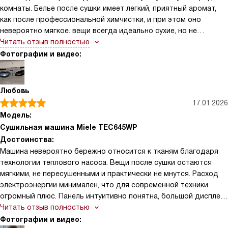
комнаты. Белье после сушки имеет легкий, приятный аромат,
как после профессиональной химчистки, и при этом оно
невероятно мягкое. вещи всегда идеально сухие, но не
пересушенные, что особенно важно для деликатных тканей.
Читать отзыв полностью
спасибо производителю за функцию дозагрузки. Барабан с
Фотографии и видео:
подсветкой и сотовой структурой бережно относится даже к
шелку и шерсти.
Любовь
17.01.2026
Модель:
Сушильная машина Miele TEC645WP
Достоинства:
Машина невероятно бережно относится к тканям благодаря
технологии теплового насоса. Вещи после сушки остаются
мягкими, не пересушенными и практически не мнутся. Расход
электроэнергии минимален, что для современной техники
огромный плюс. Панель интуитивно понятна, большой дисплей
четко показывает остаточное время, что позволяет грамотно
Читать отзыв полностью
планировать день. Отложенный старт, незаменимая функция,
Фотографии и видео: