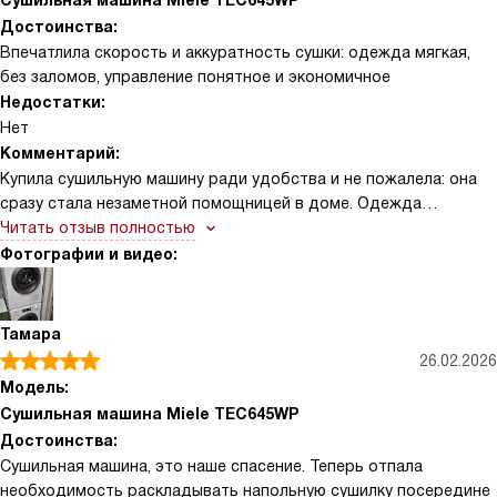
Сушильная машина Miele TEC645WP
Достоинства:
Впечатлила скорость и аккуратность сушки: одежда мягкая,
без заломов, управление понятное и экономичное
Недостатки:
Нет
Комментарий:
Купила сушильную машину ради удобства и не пожалела: она
сразу стала незаметной помощницей в доме. Одежда
действительно выходит мягкой и аккуратной, вещи не садятся
Читать отзыв полностью
и не теряют форму, что для меня важно. Пользоваться просто
Фотографии и видео:
— интуитивные настройки, не нужно сидеть с инструкцией.
Шум меня почти не беспокоит, можно запускать в вечернее
время, и я спокойно занимаюсь другими делами.
Тамара
26.02.2026
Модель:
Сушильная машина Miele TEC645WP
Достоинства:
Сушильная машина, это наше спасение. Теперь отпала
необходимость раскладывать напольную сушилку посередине