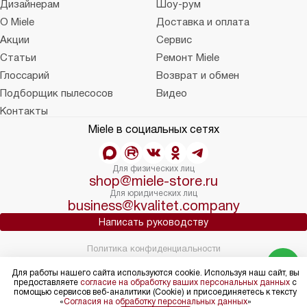
Дизайнерам
Шоу-рум
О Miele
Доставка и оплата
Акции
Сервис
Статьи
Ремонт Miele
Глоссарий
Возврат и обмен
Подборщик пылесосов
Видео
Контакты
Miele в социальных сетях
Для физических лиц
shop@miele-store.ru
Для юридических лиц
business@kvalitet.company
Написать руководству
Политика конфиденциальности
Условия продажи
Для работы нашего сайта используются cookie. Используя наш сайт, вы
Карта сайта
предоставляете
согласие на обработку ваших персональных данных
с
© 2004 – 2026 Магазин Miele «Kvalitet Trade, LLC»
помощью сервисов веб-аналитики (Cookie) и присоединяетесь к тексту
«
Согласия на обработку персональных данных
»