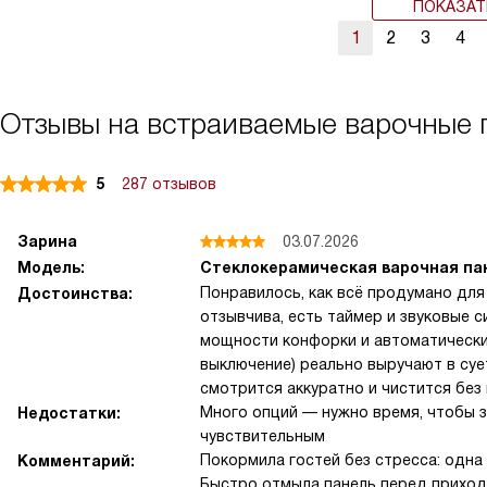
ПОКАЗАТ
1
2
3
4
Отзывы на встраиваемые варочные п
5
287 отзывов
Зарина
03.07.2026
Модель:
Стеклокерамическая варочная пан
Понравилось, как всё продумано для
Достоинства:
отзывчива, есть таймер и звуковые с
мощности конфорки и автоматически
выключение) реально выручают в суе
смотрится аккуратно и чистится без
Много опций — нужно время, чтобы з
Недостатки:
чувствительным
Покормила гостей без стресса: одна
Комментарий:
Быстро отмыла панель перед приходо