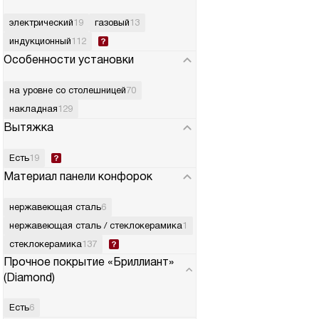
электрический
19
газовый
13
индукционный
112
Особенности установки
на уровне со столешницей
70
накладная
129
Вытяжка
Есть
19
Материал панели конфорок
нержавеющая сталь
6
нержавеющая сталь / стеклокерамика
1
стеклокерамика
137
Прочное покрытие «Бриллиант»
(Diamond)
Есть
6