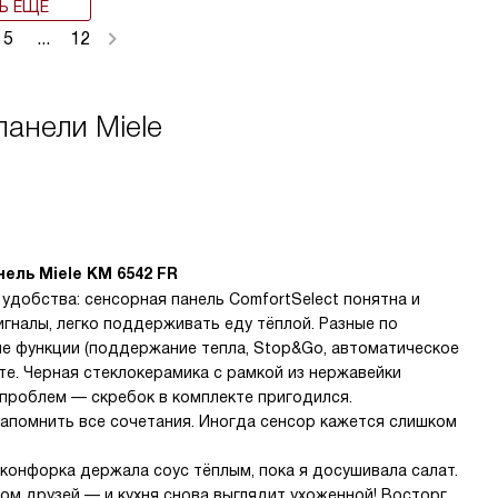
Ь ЕЩЁ
5
...
12
анели Miele
ель Miele KM 6542 FR
 удобства: сенсорная панель ComfortSelect понятна и
игналы, легко поддерживать еду тёплой. Разные по
е функции (поддержание тепла, Stop&Go, автоматическое
те. Черная стеклокерамика с рамкой из нержавейки
 проблем — скребок в комплекте пригодился.
апомнить все сочетания. Иногда сенсор кажется слишком
 конфорка держала соус тёплым, пока я досушивала салат.
м друзей — и кухня снова выглядит ухоженной! Восторг,