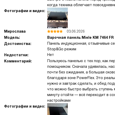
когда техника облегчает повседневн
Фотографии и видео:
Мирослава
03.06.2026
Модель:
Варочная панель Miele KM 7464 FR
Панель индукционная, отзывчивые се
Достоинства:
Stop&Go режим
Нет
Недостатки:
Пользуюсь панелью с тех пор, как пе
Комментарий:
помощником. Сначала удивилась, нас
почти без ожидания, а большая ско
благодаря зоне PowerFlex. Это реал
нужно и завтрак сделать, и обед под
что можно быстро выбрать ступень 
минуту отойти — всё переходит в со
настройками
Фотографии и видео: