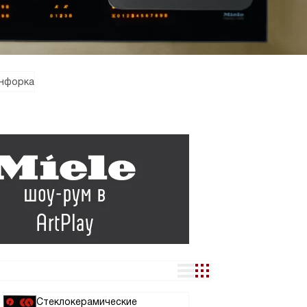
онфорка
Стеклокерамические