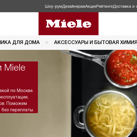
Шоу-рум
Дизайнерам
Акции
Рейтинги
Доставка и 
НИКА ДЛЯ ДОМА
АКСЕССУАРЫ И БЫТОВАЯ ХИМИ
 Miele
вкой по Москве.
эксплуатации,
тов. Поможем
 без переплаты.