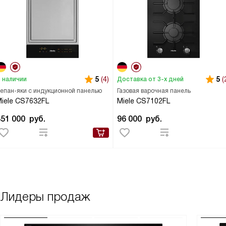
5
(4)
5
(
 наличии
Доставка от 3-х дней
епан-яки с индукционной панелью
Газовая варочная панель
iele CS7632FL
Miele CS7102FL
351 000
руб.
96 000
руб.
Лидеры продаж