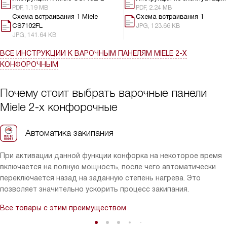
PDF, 1.19 MB
PDF, 2.24 MB
Еще одним плюсом является легкость в уходе. После
Схема встраивания 1 Miele
Схема встраивания 1
приготовления пищи, достаточно просто протереть
CS7102FL
JPG, 123.66 KB
поверхность влажной тканью, и она снова блестит как новая.
JPG, 141.64 KB
я абсолютно доволен этой покупкой. Эта варочная панель
ВСЕ ИНСТРУКЦИИ
К ВАРОЧНЫМ ПАНЕЛЯМ MIELE 2-Х
преобразила мою кухню и упростила процесс приготовления
КОНФОРОЧНЫМ
пищи. Она не только выглядит замечательно, но и работает
безупречно. Рекомендую всем, кто ценит качество и стиль!
Почему стоит выбрать варочные панели
Miele 2-х конфорочные
Автоматика закипания
При активации данной функции конфорка на некоторое время
включается на полную мощность, после чего автоматически
переключается назад на заданную степень нагрева. Это
позволяет значительно ускорить процесс закипания.
Все товары с этим преимуществом