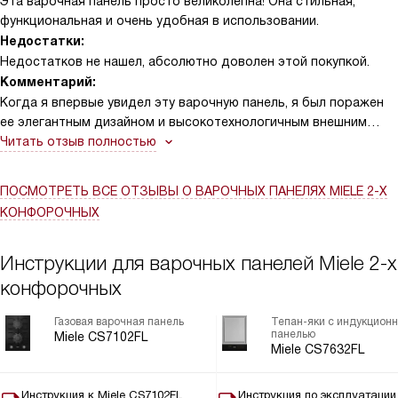
Эта варочная панель просто великолепна! Она стильная,
функциональная и очень удобная в использовании.
Недостатки:
Недостатков не нашел, абсолютно доволен этой покупкой.
Комментарий:
Когда я впервые увидел эту варочную панель, я был поражен
ее элегантным дизайном и высокотехнологичным внешним
видом. Это было что-то вроде любовь с первого взгляда. Она
Читать отзыв полностью
была именно тем, что я искал: современная, функциональная и
просто красивая.
ПОСМОТРЕТЬ ВСЕ ОТЗЫВЫ
О ВАРОЧНЫХ ПАНЕЛЯХ MIELE 2-Х
В процессе использования я был приятно удивлен ее
КОНФОРОЧНЫХ
функциональностью. Управление интуитивно понятное, а
индукционная технология позволяет готовить быстро и
эффективно. Это значительно упрощает процесс
Инструкции для варочных панелей Miele 2-х
приготовления пищи и делает его более приятным.
конфорочных
Однажды, когда у нас были гости, я решил приготовить
несколько блюд одновременно. Благодаря широкому
Газовая варочная панель
Тепан-яки с индукцион
панелью
функционалу и возможности одновременного использования
Miele CS7102FL
Miele CS7632FL
нескольких зон, я справился с задачей без проблем и в
минимальные сроки. Гости были в восторге, а я получил
удовольствие от процесса.
Инструкция к Miele CS7102FL
Инструкция по эксплуатации