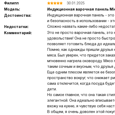
Филипп
30.01.2025
Модель:
Индукционная варочная панель Mi
Индукционная варочная панель - это
Достоинства:
и безопасность в использовании - это
Сложно назвать какие-либо недостат
Недостатки:
Это не просто варочная панель, это 
Комментарий:
удовольствие! Она не просто быстро 
позволяет готовить блюда до идеал
Помню, как однажды пришли друзья н
мяса. Был уверен, что придется зака
мгновенно нагрела сковороду. Мясо 
таким сочным и вкусным, что друзья 
Еще одним плюсом является ее безоп
пространство вокруг, что снижает ри
сама отключится, когда посуда будет
дети.
Но самое главное, что она такая сти
элегантной. Она идеально вписываетс
вхожу на кухню, я чувствую себя на
В общем, я очень доволен этой поку