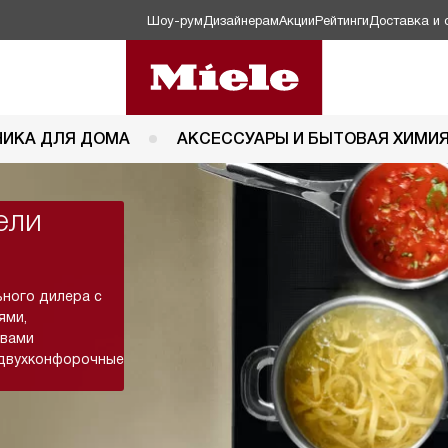
Шоу-рум
Дизайнерам
Акции
Рейтинги
Доставка и 
НИКА ДЛЯ ДОМА
АКСЕССУАРЫ И БЫТОВАЯ ХИМИ
ели
ьного дилера с
ями,
ывами
 двухконфорочные