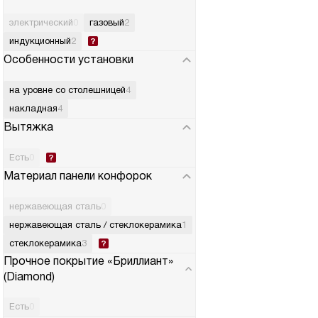
электрический
0
газовый
2
индукционный
2
Особенности установки
на уровне со столешницей
4
накладная
4
Вытяжка
Есть
0
Материал панели конфорок
нержавеющая сталь
0
нержавеющая сталь / стеклокерамика
1
стеклокерамика
3
Прочное покрытие «Бриллиант»
(Diamond)
Есть
0