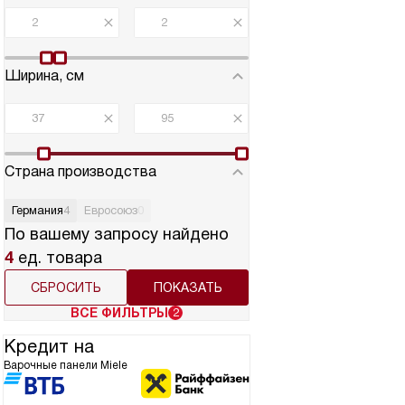
Варочная панель
Стеклокерамическая 
Miele KM 7464 FR
Miele KM 6540 
136 800
руб.
110 700
руб.
Ширина, см
Страна производства
Германия
4
Евросоюз
0
По вашему запросу найдено
4
ед. товара
СБРОСИТЬ
ВСЕ ФИЛЬТРЫ
2
Кредит на
Варочные панели Miele