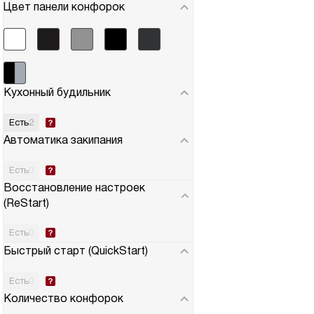
Цвет панели конфорок
Кухонный будильник
Есть
2
Автоматика закипания
Есть
0
Восстановление настроек
(ReStart)
Есть
0
Быстрый старт (QuickStart)
Есть
0
В наличии
В наличии
5
(9)
Количество конфорок