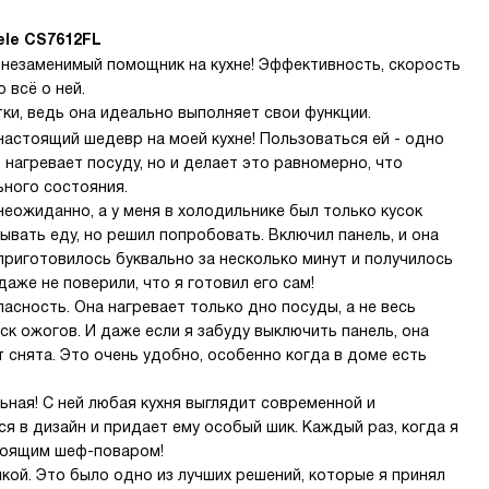
ele CS7612FL
 незаменимый помощник на кухне! Эффективность, скорость
 всё о ней.
ки, ведь она идеально выполняет свои функции.
настоящий шедевр на моей кухне! Пользоваться ей - одно
нагревает посуду, но и делает это равномерно, что
ьного состояния.
еожиданно, а у меня в холодильнике был только кусок
зывать еду, но решил попробовать. Включил панель, и она
приготовилось буквально за несколько минут и получилось
даже не поверили, что я готовил его сам!
асность. Она нагревает только дно посуды, а не весь
ск ожогов. И даже если я забуду выключить панель, она
 снята. Это очень удобно, особенно когда в доме есть
льная! С ней любая кухня выглядит современной и
я в дизайн и придает ему особый шик. Каждый раз, когда я
стоящим шеф-поваром!
пкой. Это было одно из лучших решений, которые я принял