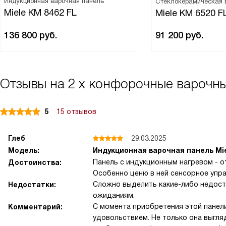
Индукционная варочная панель
Стеклокерамическая 
Miele KM 8462 FL
Miele KM 6520 F
136 800
руб.
91 200
руб.
Отзывы на 2 х конфорочные варочн
5
15 отзывов
Глеб
29.03.2025
Модель:
Индукционная варочная панель Mi
Панель с индукционным нагревом - о
Достоинства:
Особенно ценю в ней сенсорное упра
Сложно выделить какие-либо недоста
Недостатки:
ожиданиям.
С момента приобретения этой панел
Комментарий:
удовольствием. Не только она выгля