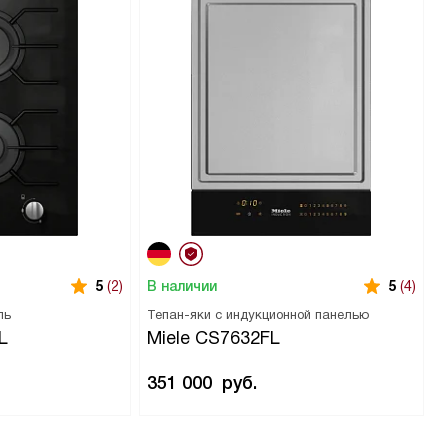
В наличии
5
(2)
5
(4)
ль
Тепан-яки с индукционной панелью
L
Miele CS7632FL
351 000
руб.