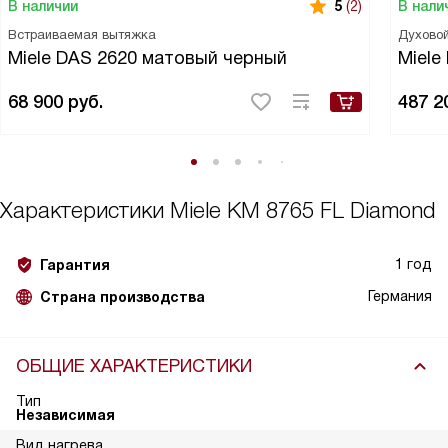
В наличии
В нали
5
(2)
Встраиваемая вытяжка
Духово
Miele DAS 2620 матовый черный
Miele
68 900
руб.
487 2
Характеристики
Miele KM 8765 FL Diamond
1 год
Гарантия
Германия
Страна производства
ОБЩИЕ ХАРАКТЕРИСТИКИ
Тип
Независимая
Вид нагрева