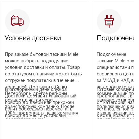
Условия доставки
Подключение
При заказе бытовой техники Miele
Подключение
можно выбрать подходящие
техники Miele осу
условия доставки и оплаты. Товар
специалистами пар
со статусом в наличии может быть
сервисного центра
отгружен покупателю в течение
за МКАД и КАД во
трех дней. Доставка в Санкт-
за дополнительную
В оговоренный день служба
Готовые коммуника
Петербург и другие регионы
коммуникации пре
доставки доставит упакованный
предполагают, в з
осуществляется через
наличие установле
прибор до двери или прихожей.
от категории, нали
транспортную компанию. После
подключения к во
Если необходимо переместить
установленной роз
100% предоплаты наша компания
и канализации в з
прибор до места установки,
к воде, крана и го
доставляет заказ
от категории техн
пожалуйста, предварительно
слива. Стандартна
до представительства
дополнительных ус
уточните это с менеджером.
включает в себя: с
транспортной компании в городе
определяется согл
За данную услугу взимается
транспортировочны
Москва. Пожалуйста, уточняйте
который можно по