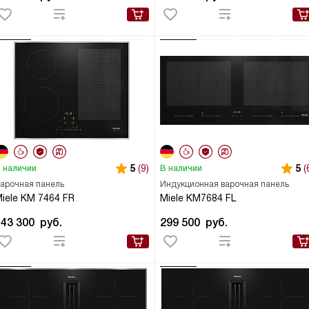
5
(9)
5
(
 наличии
В наличии
арочная панель
Индукционная варочная панель
iele KM 7464 FR
Miele KM7684 FL
143 300
руб.
299 500
руб.