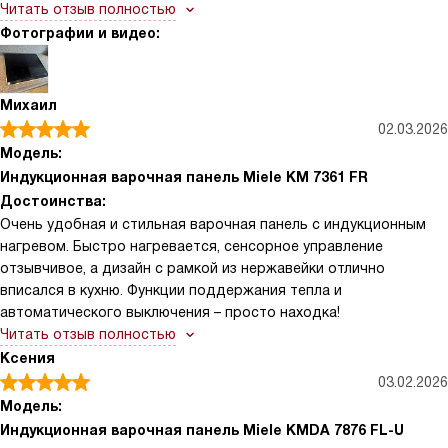
удивилась, насколько мгновенно греются конфорки — чайник
Читать отзыв полностью
закипает почти без ожидания, а большая сковорода для
Фотографии и видео:
семейных ужинов равномерно прогревается благодаря зоне
PowerFlex. Это реально экономит время утром, когда собираю
детей в школу и нужно и завтрак сделать, и обед подготовить.
Михаил
Управление сенсорное и понятное. Мне нравится, что можно
02.03.2026
быстро выбрать ступень мощности и переключиться на
Модель:
Stop&Go, если надо на минуту отойти — всё переходит в
Индукционная варочная панель Miele KM 7361 FR
сохранённый режим, а потом продолжает с теми же
Достоинства:
настройками
Очень удобная и стильная варочная панель с индукционным
нагревом. Быстро нагревается, сенсорное управление
отзывчивое, а дизайн с рамкой из нержавейки отлично
вписался в кухню. Функции поддержания тепла и
автоматического выключения – просто находка!
Читать отзыв полностью
Ксения
03.02.2026
Модель:
Индукционная варочная панель Miele KMDA 7876 FL-U