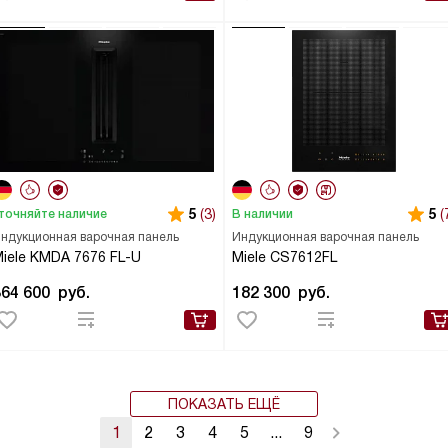
5
(3)
5
(
точняйте наличие
В наличии
ндукционная варочная панель
Индукционная варочная панель
iele KMDA 7676 FL-U
Miele CS7612FL
364 600
руб.
182 300
руб.
ПОКАЗАТЬ ЕЩЁ
1
2
3
4
5
...
9