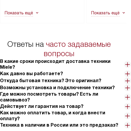
другие выступающие элементы, так
и консультацию по 
как это может привести к отказу
В стандартную уст
Показать ещё
Показать ещё
в гарантийном ремонте в будущем.
не включаются: пр
Перед заказом удостоверьтесь, что
коммуникаций, рас
сможете переместить прибор
материалы, навеш
в нужное место, учитывая размеры
и перевешивание д
упаковки или без нее.
выполнения специа
Ответы на
часто задаваемые
в условиях повыше
тарифы на услуги 
вопросы
на 30%.
В какие сроки происходит доставка техники
Miele?
Как давно вы работаете?
Откуда бытовая техника? Это оригинал?
Возможны установка и подключение техники?
Где можно посмотреть товары? Есть ли
самовывоз?
Действует ли гарантия на товар?
Как можно оплатить товар, и когда внести
оплату?
Техника в наличии в России или это предзаказ?