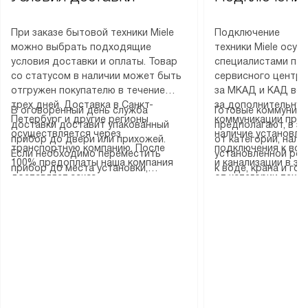
При заказе бытовой техники Miele
Подключение
можно выбрать подходящие
техники Miele осу
условия доставки и оплаты. Товар
специалистами пар
со статусом в наличии может быть
сервисного центра
отгружен покупателю в течение
за МКАД и КАД во
трех дней. Доставка в Санкт-
за дополнительную
В оговоренный день служба
Готовые коммуника
Петербург и другие регионы
коммуникации пре
доставки доставит упакованный
предполагают, в з
осуществляется через
наличие установле
прибор до двери или прихожей.
от категории, нали
транспортную компанию. После
подключения к во
Если необходимо переместить
установленной роз
100% предоплаты наша компания
и канализации в з
прибор до места установки,
к воде, крана и го
доставляет заказ
от категории техн
пожалуйста, предварительно
слива. Стандартна
до представительства
дополнительных ус
уточните это с менеджером.
включает в себя: с
транспортной компании в городе
определяется согл
За данную услугу взимается
транспортировочны
Москва. Пожалуйста, уточняйте
который можно по
дополнительная плата. Важно
разблокировку при
условия доставки у менеджера при
на нашем сайте в 
учитывать, что если размеры
соединение отдель
оформлении заказа.
«Подключение».
прибора не позволяют ему пройти
монтаж техники в 
через дверной проем, сотрудники
на место с проверк
транспортной службы не могут
подключение к су
демонтировать дверцы, ручки или
коммуникациям, пе