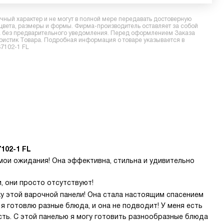
ный характер и не могут в полной мере передавать достоверную
 цвета, размеры и формы. Фирма-производитель оставляет за собой
ра без предварительного уведомления. Перед оформлением Заказа
еристик Товара. Подробная информация о товаре указывается в
S7102-1 FL
102-1 FL
мои ожидания! Она эффективна, стильна и удивительно
, они просто отсутствуют!
пку этой варочной панели! Она стала настоящим спасением
я готовлю разные блюда, и она не подводит! У меня есть
есть. С этой панелью я могу готовить разнообразные блюда