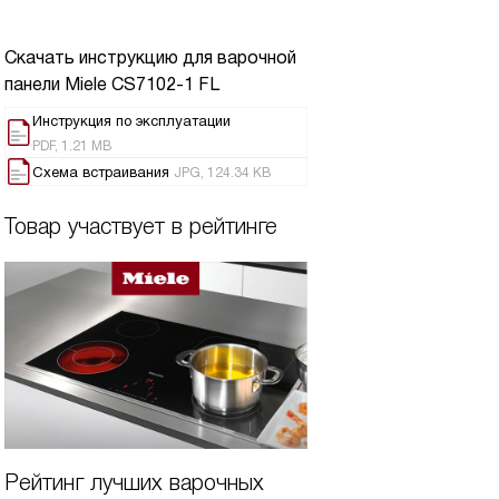
Скачать инструкцию для варочной
панели
Miele CS7102-1 FL
Инструкция по эксплуатации
PDF, 1.21 MB
Схема встраивания
JPG, 124.34 KB
Товар участвует в рейтинге
Рейтинг лучших варочных
Лучшие варочные