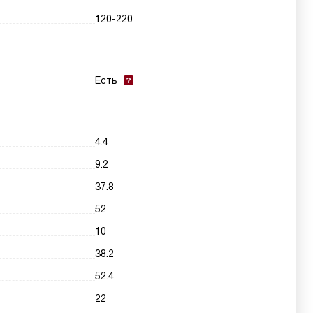
120-220
Есть
4.4
9.2
37.8
52
10
38.2
52.4
22