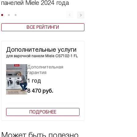
панелей Miele 2024 года
Miele по цене и 
2025 году
ВСЕ РЕЙТИНГИ
Дополнительные услуги
для варочной панели
Miele CS7102-1 FL
Дополнительная
гарантия
1 год
8 470
руб.
ПОДРОБНЕЕ
Может быть полезно