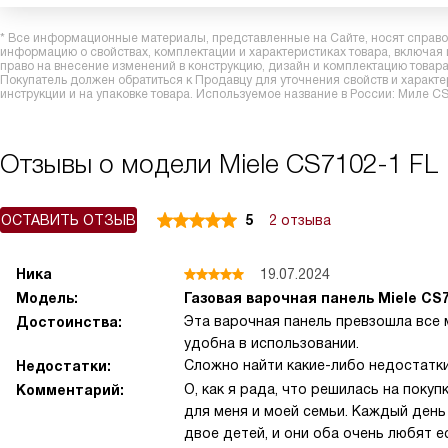
* Все информационные материалы, представленные на Сайте, носят справоч
информацию о свойствах, комплектации и характеристиках товара, включая
право на внесение изменений в конструкцию, дизайн и комплектацию това
Покупатель должен обратиться к Продавцу для уточнения свойств и характ
инструкции и на упаковке товара. Используемое название в России: Миле C
Отзывы о модели Miele CS7102-1 FL
ОСТАВИТЬ ОТЗЫВ
5
2 отзыва
Ника
19.07.2024
Модель:
Газовая варочная панель Miele CS7
Эта варочная панель превзошла все 
Достоинства:
удобна в использовании.
Сложно найти какие-либо недостатки
Недостатки:
О, как я рада, что решилась на поку
Комментарий:
для меня и моей семьи. Каждый день 
двое детей, и они оба очень любят 