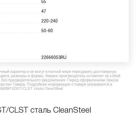
55
47
220-240
50-60
22666053RU
ный характер и не могут в полной мере передавать достоверную
 цвета, размеры и формы. Фирма-производитель оставляет за собой
ра без предварительного уведомления. Перед оформлением Заказа
еристик Товара. Подробная информация о товаре указывается в
6660BP EDST/CLST сталь CleanSteel
T/CLST сталь CleanSteel