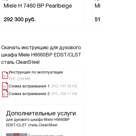
Miele H 7460 BP Pearlbeige
Miele H 7860 BP
292 300
руб.
519 600
руб.
Скачать инструкцию для духового
шкафа
Miele H6660BP EDST/CLST
сталь CleanSteel
Инструкция по эксплуатации
PDF, 2.69 MB
Схема встраивания 1
JPG, 197.38 KB
Схема встраивания 2
JPG, 204.11 KB
Дополнительные услуги
для духового шкафа
Miele H6660BP
EDST/CLST сталь CleanSteel