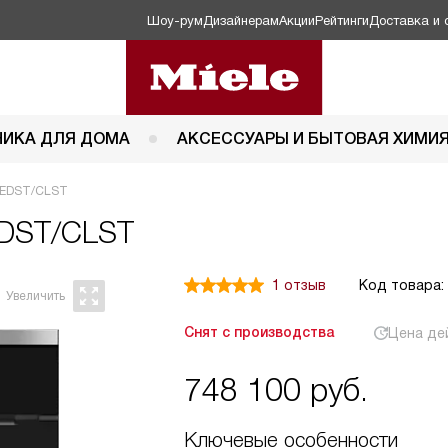
Шоу-рум
Дизайнерам
Акции
Рейтинги
Доставка и 
НИКА ДЛЯ ДОМА
АКСЕССУАРЫ И БЫТОВАЯ ХИМИ
 EDST/CLST
EDST/CLST
1 отзыв
Код товара:
Снят с производства
Цена де
748 100
руб.
Ключевые особенности