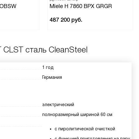
P OBSW
Miele H 7860 BPX GRGR
487 200
руб.
 CLST сталь CleanSteel
1 год
Германия
электрический
полноразмерный шириной 60 см
с пиролитической очисткой
с функцией приготовления на пару