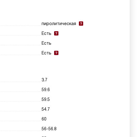
пиролитическая
Есть
Есть
Есть
3.7
59.6
59.5
54.7
60
56-56.8