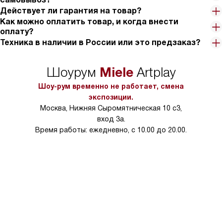
Действует ли гарантия на товар?
А ещё у этой вытяжки есть защитное отключение, что
Как можно оплатить товар, и когда внести
добавляет мне уверенности в безопасности. И
оплату?
жироулавливающие фильтры можно мыть в посудомоечной
Техника в наличии в России или это предзаказ?
машине, что очень облегчает уход за вытяжкой.
Я очень довольна этой покупкой! Эта вытяжка не только
Miele
Шоурум
Artplay
делает свою работу на отлично, но и придает моей кухне
Шоу-рум временно не работает, смена
особый шик. Мне нравится, как она работает, как она выглядит
экспозиции.
и как она делает мою жизнь проще!
Москва, Нижняя Сыромятническая 10 с3,
вход 3а.
Время работы: ежедневно, с 10.00 до 20.00.