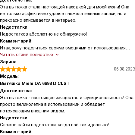
Достоинства:
Эта вытяжка стала настоящей находкой для моей кухни! Она
не только эффективно удаляет нежелательные запахи, но и
прекрасно вписывается в интерьер.
Недостатки:
Недостатков абсолютно не обнаружено!
Комментарий:
Итак, хочу поделиться своими эмоциями от использования
этой вытяжки. С самого начала меня удивила ее мощность и
Читать отзыв полностью
эффективность. Было приятно удивление, когда после
Зарина
приготовления обеда в кухне не осталось никаких запахов! Это
06.08.2023
было действительно впечатляюще. Я часто готовлю дома, и
Модель:
мне нравится, что вытяжка работает так тихо. Никакого
Вытяжка Miele DA 6698 D CLST
лишнего шума, только приятная тишина, даже когда она
Достоинства:
работает на полную мощность. Это очень важно для меня,
Эта вытяжка - настоящее изящество и функциональность! Она
потому что я люблю готовить в тишине, наслаждаясь
просто великолепна в использовании и обладает
процессом. Еще один момент, который меня порадовал, это ее
потрясающим внешним видом.
дизайн. Она выглядит очень стильно и современно, идеально
Недостатки:
вписывается в интерьер моей кухни. Я получаю массу
Сложно найти недостатки, когда всё так идеально!
комплиментов от гостей, которые приходят ко мне в гости и
Комментарий:
видят эту вытяжку на кухне. И последнее, но не менее важное,