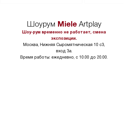
Перед заказом удостоверьтесь, что
коммуникаций, рас
сможете переместить прибор
материалы, навеш
в нужное место, учитывая размеры
и перевешивание д
упаковки или без нее.
выполнения специа
Miele
Шоурум
Artplay
в условиях повыше
тарифы на услуги 
Шоу-рум временно не работает, смена
на 30%.
экспозиции.
Москва, Нижняя Сыромятническая 10 с3,
вход 3а.
Время работы: ежедневно, с 10.00 до 20.00.