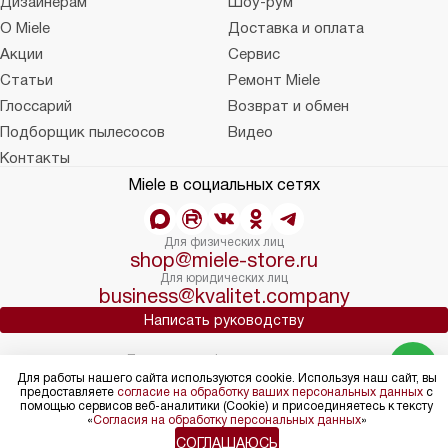
Дизайнерам
Шоу-рум
О Miele
Доставка и оплата
Акции
Сервис
Статьи
Ремонт Miele
Глоссарий
Возврат и обмен
Подборщик пылесосов
Видео
Контакты
Miele в социальных сетях
Для физических лиц
shop@miele-store.ru
Для юридических лиц
business@kvalitet.company
Написать руководству
Политика конфиденциальности
Для работы нашего сайта используются cookie. Используя наш сайт, вы
Условия продажи
предоставляете
согласие на обработку ваших персональных данных
с
Карта сайта
помощью сервисов веб-аналитики (Cookie) и присоединяетесь к тексту
© 2004 – 2026 Магазин Miele «Kvalitet Trade, LLC»
«
Согласия на обработку персональных данных
»
СОГЛАШАЮСЬ