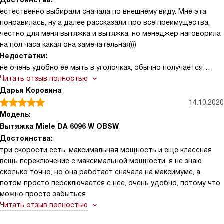
Достоинства:
естественно выбирали сначала по внешнему виду. Мне эта
понравилась, ну а далее рассказали про все преимущества,
честно для меня вытяжка и вытяжка, но менеджер наговорила
на пол часа какая она замечательная)))
Недостатки:
не очень удобно ее мыть в уголочках, обычно получается
только с помощью ватной палочки, все равно какие-то
Читать отзыв полностью
частички туда набиваются
Дарья Коровина
14.10.2020
Модель:
Вытяжка Miele DA 6096 W OBSW
Достоинства:
три скорости есть, максимальная мощность и еще классная
вещь переключение с максимальной мощности, я не знаю
сколько точно, но она работает сначала на максимуме, а
потом просто переключается с нее, очень удобно, потому что
можно просто забыться
Читать отзыв полностью