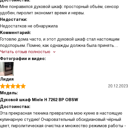
Достоинства:
Мне понравился духовой шкаф: просторный объём, сенсор
удобен, пиролит экономит время и нервы.
Недостатки:
Недостатков не обнаружила
Комментарий:
Готовлю дома часто, и этот духовой шкаф стал настоящим
подспорьем. Помню, как однажды должна была принять
гостей и одновременно испечь торт и запечь курицу — объём
Читать отзыв полностью
камеры позволил разместить оба блюда, и с помощью
Фотографии и видео:
быстрого разогрева всё получилось вовремя. Сенсорный
дисплей DirectSensor S оказался понятным с первого раза:
поменять режим или поставить таймер можно одной рукой, не
Лидия
отвлекаясь от других дел. Очень выручают автоматические
20.12.2023
программы и автоматика жарения — редко приходится
Модель:
угадать режим, а конвекция плюс и гриль с обдувом дают
Духовой шкаф Miele H 7262 BP OBSW
ровную корочку и красивую запеканку. После семейного ужина
Достоинства:
самое неприятное — чистка, но пиролитическая очистка
Эта прекрасная техника превратила мою кухню в настоящую
изменила подход: просто запустить цикл, подождать и
кулинарную студию! Очаровательный обсидиановый чёрный
протереть остатки. Блокировка дверцы во время пиролиза и
цвет, пиролитическая очистка и множество режимов работы -
защита от случайного включения добавляют спокойствия,