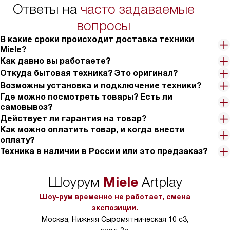
Ответы на
часто задаваемые
книгу рецептов, которую я постепенно осваиваю. Несмотря на
то, что режимов много, управлять ими легко, потому что
вопросы
температура выставляется автоматически, поэтому больше не
В какие сроки происходит доставка техники
переживаю, что блюдо получится сырым или сухим. Мне еще
Miele?
приглянулось размораживание. Мясо не получается вареным,
Как давно вы работаете?
как в СВЧ, и процесс не занимает много времени. Еще есть
Откуда бытовая техника? Это оригинал?
возможность готовить несколько блюд одновременно.
Возможны установка и подключение техники?
Пользуюсь ей, если собирается большая компания. Дверца не
Где можно посмотреть товары? Есть ли
только плавно закрывается, но еще и не сильно нагревается во
самовывоз?
время работы. При этом, счета за электроэнергию у меня не
Действует ли гарантия на товар?
повысились, а стали даже чуть ниже. В общем, я крайне
Как можно оплатить товар, и когда внести
довольна приобретением. Думаю, если что-нибудь еще
оплату?
выйдет из строя, обязательно обращусь к продукции Миле
Техника в наличии в России или это предзаказ?
снова.
Miele
Шоурум
Artplay
Шоу-рум временно не работает, смена
экспозиции.
Москва, Нижняя Сыромятническая 10 с3,