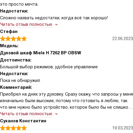
это просто мечта.
особенно когда в доме дети. Телескопические направляющие
Недостатки:
FlexiClip и система SoftClose сделали выгрузку противней
Сложно назвать недостатки, когда всё так хорошо!
безопасной и удобной; однажды, когда из духовки вынимала
Читать отзыв полностью
горячий противень, направляющие спасли от опрокидывания.
Стефан
Противни и решётка с покрытием PerfectClean действительно
облегчают уход — жир и остатки пищи удаляются легче, чем с
22.06.2023
обычных противней. Галогенный свет внутри позволяет быстро
Модель:
заглянуть, не открывая дверцу, а индикация фактической
Духовой шкаф Miele H 7262 BP OBSW
температуры помогает точнее соблюдать рецепты. За время
Достоинства:
использования прибор работал стабильно, таймер и
Большой выбор режимов, удобное управление
индикация температуры помогают планировать несколько
Недостатки:
блюд одновременно. Наличие режима размораживания и
Пока не обнаружил
интенсивного выпекания пригодилось не раз, когда нужно
Комментарий:
было быстро привести продукты в рабочее состояние. В
Приобрел на днях эту духовку. Сразу скажу, что запросы у меня
общем, техника упрощает ежедневную рутину и даёт
изначально были высокие, потому что готовить я люблю, так
уверенный результат; я довольна покупкой.
что мне нужно было устройство, которое было бы не слишком
дорогим, но со всеми удобствами. И совру, если скажу, что
Читать отзыв полностью
покупкой не доволен. Во-первых, меня порадовало количество
Суханов Константин
режимов – не так много, чтобы запутаться, но и не так мало,
19.03.2023