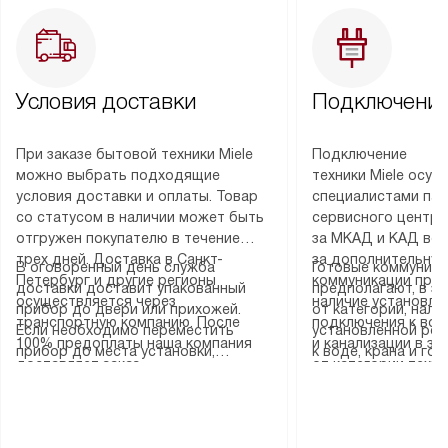
Условия доставки
Подключение
При заказе бытовой техники Miele
Подключение
можно выбрать подходящие
техники Miele осу
условия доставки и оплаты. Товар
специалистами пар
со статусом в наличии может быть
сервисного центра
отгружен покупателю в течение
за МКАД и КАД во
трех дней. Доставка в Санкт-
за дополнительную
В оговоренный день служба
Готовые коммуника
Петербург и другие регионы
коммуникации пре
доставки доставит упакованный
предполагают, в з
осуществляется через
наличие установле
прибор до двери или прихожей.
от категории, нали
транспортную компанию. После
подключения к во
Если необходимо переместить
установленной роз
100% предоплаты наша компания
и канализации в з
прибор до места установки,
к воде, крана и го
доставляет заказ
от категории техн
пожалуйста, предварительно
слива. Стандартна
до представительства
дополнительных ус
уточните это с менеджером.
включает в себя: с
транспортной компании в городе
определяется согл
За данную услугу взимается
транспортировочны
Москва. Пожалуйста, уточняйте
который можно по
дополнительная плата. Важно
разблокировку при
условия доставки у менеджера при
на нашем сайте в 