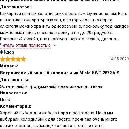
Встраиваемый винный холодильник Miele KWT 2672 VIS
Достоинства:
Шикарный винный холодильник с богатым функционалом. Есть
несколько температурных зон, в которых разные сорта
алкоголя можно хранить одновременно, поскольку под каждое
можно выставить свою настройку от 5 до 20 градусов.
Роскошный дизайн, цвет корпуса- черное стекло, дверца
стеклянная, со специальным защитным покрытием от влияния
Читать отзыв полностью
ультрафиолетовых лучей. Предусмотрена возможность
Фёдор
перемещения дверцы на другую сторону. Холодильник
14.05.2023
вместительный, на имеющихся 9 полках можно хранить до 91
Модель:
бутылки объемом 0,75 литров. Удобное сенсорное управление,
Встраиваемый винный холодильник Miele KWT 2672 VIS
легкое в управлении. Яркое освещение внутри камеры, бутылки
Достоинства:
красиво подсвечиваются. Есть сигнал открытой двери.
Эстетичный и продуманный холодильник для вина
Недостатки:
Цена
Комментарий:
Хороший выбор для любого бара и ресторана. Пока мы
выбирали холодильник для своего, прочитал очень много
всяких отзывов, выяснил, что часто стоит не один