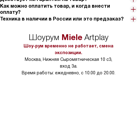
Он все же очень отличный тем, что в нем можно спокойно
Как можно оплатить товар, и когда внести
хранить разные вина, есть три температурные зоны, которые
оплату?
здорово экономят ваши деньги тем, что не надо при наличии
Техника в наличии в России или это предзаказ?
этого холодильника покупать отдельный, к примеру, для
игристого.
Вина сохраняют свой вкус и свои характерные ноты, гости -
Miele
Шоурум
Artplay
довольны, мы с прибылью.
Шоу-рум временно не работает, смена
экспозиции.
Москва, Нижняя Сыромятническая 10 с3,
вход 3а.
Время работы: ежедневно, с 10.00 до 20.00.