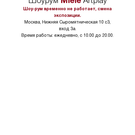
Miele
Шоурум
Artplay
в условиях повыше
тарифы на услуги 
Шоу-рум временно не работает, смена
на 30%.
экспозиции.
Москва, Нижняя Сыромятническая 10 с3,
вход 3а.
Время работы: ежедневно, с 10.00 до 20.00.