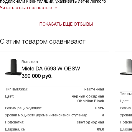
подключали к вентиляции, ухаживать легче легкого
Читать отзыв полностью
ПОКАЗАТЬ ЕЩЁ ОТЗЫВЫ
С этим товаром сравнивают
Вытяжка
Miele DA 6698 W OBSW
390 000
руб.
Тип вытяжки:
настенная
Тип вы
Цвет:
черный обсидиан
Obsidian Black
Цвет:
Режим рециркуляции:
Есть
Режим 
Уровни мощности (кроме интенсивной ступени):
3
Уровни
Подсветка:
светодиодная
Подсве
Ширина, см:
89.8
Ширина