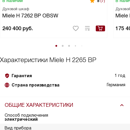
В наличии
В нали
5
(7)
Духовой шкаф
Духово
Miele H 7262 BP OBSW
Miele
240 400
руб.
175 4
Характеристики
Miele H 2265 BP
1 год
Гарантия
Германия
Страна производства
ОБЩИЕ ХАРАКТЕРИСТИКИ
Способ подключения
электрический
Вид прибора