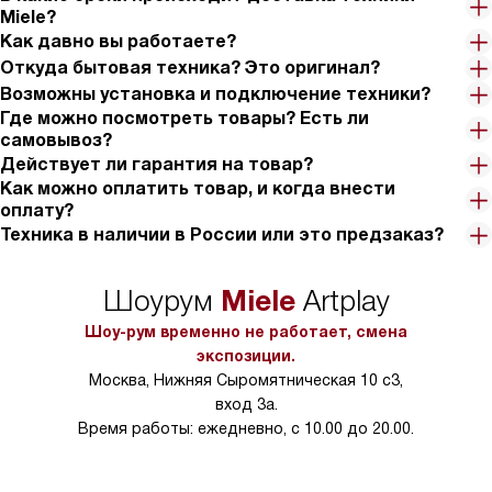
в любой момент приостановить процесс приготовления, если
Miele?
вдруг что-то случилось.
Как давно вы работаете?
Откуда бытовая техника? Это оригинал?
Но самое главное - я могу использовать любую посуду, и
Возможны установка и подключение техники?
панель всегда определит ее размер! Это просто волшебство!
Где можно посмотреть товары? Есть ли
самовывоз?
И наконец, встроенная вытяжка - это просто чудо. Она
Действует ли гарантия на товар?
работает так тихо, что я даже не замечаю ее работы. И она
Как можно оплатить товар, и когда внести
всегда поддерживает идеальную чистоту в воздухе, так что я
оплату?
могу сосредоточиться на приготовлении еды.
Техника в наличии в России или это предзаказ?
В общем, я просто в восторге от этой техники! Она превзошла
все мои ожидания и сделала мою жизнь намного проще и
Miele
Шоурум
Artplay
приятнее. Очень рекомендую всем, кто хочет получить
Шоу-рум временно не работает, смена
максимум удовольствия от приготовления еды!
экспозиции.
Москва, Нижняя Сыромятническая 10 с3,
вход 3а.
Время работы: ежедневно, с 10.00 до 20.00.