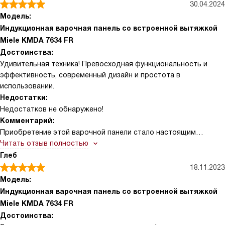
30.04.2024
Модель:
Индукционная варочная панель со встроенной вытяжкой
Miele KMDA 7634 FR
Достоинства:
Удивительная техника! Превосходная функциональность и
эффективность, современный дизайн и простота в
использовании.
Недостатки:
Недостатков не обнаружено!
Комментарий:
Приобретение этой варочной панели стало настоящим
прорывом в моём кулинарном опыте! Каждый день я радуюсь
Читать отзыв полностью
своему выбору и наслаждаюсь процессом приготовления
Глеб
пищи. Она не только удобная, но и великолепно справляется
18.11.2023
со своими функциями! Особенно впечатлила функция индукции
Модель:
- она существенно ускоряет процесс приготовления пищи.
Индукционная варочная панель со встроенной вытяжкой
Помню, как однажды я опаздывала на работу и мне нужно
Miele KMDA 7634 FR
было быстро приготовить завтрак. С этой панелью я
Достоинства:
справилась за рекордное время! А ещё встроенная вытяжка -