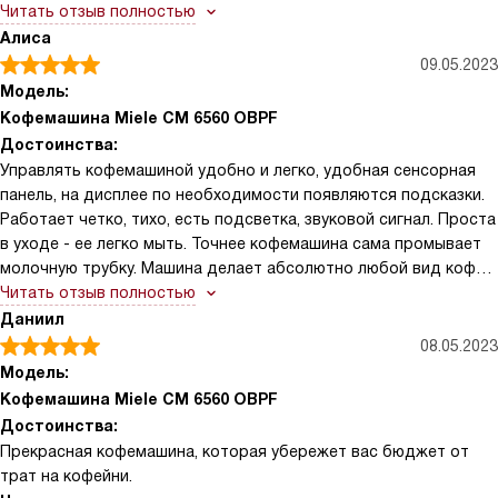
Читать отзыв полностью
не просто устройством для приготовления кофе, но и
Алиса
настоящим украшением моей кухни. Не могу представить
09.05.2023
своего утра без этого удивительного устройства. Оно
Модель:
действительно стоит своих денег и я рекомендую его всем
Кофемашина Miele CM 6560 OBPF
любителям кофе!
Достоинства:
Управлять кофемашиной удобно и легко, удобная сенсорная
панель, на дисплее по необходимости появляются подсказки.
Работает четко, тихо, есть подсветка, звуковой сигнал. Проста
в уходе - ее легко мыть. Точнее кофемашина сама промывает
молочную трубку. Машина делает абсолютно любой вид кофе
просто и быстро. Можно использовать как молотый, так и
Читать отзыв полностью
зерновой. Оснащена большим резервуаром для воды на 1,8
Даниил
литра.
08.05.2023
Модель:
Кофемашина Miele CM 6560 OBPF
Достоинства:
Прекрасная кофемашина, которая убережет вас бюджет от
трат на кофейни.