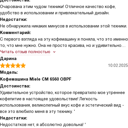
Достоинства:
Очарована этим чудом техники! Отличное качество кофе,
удобство в использовании и привлекательный дизайн.
Недостатки:
Не обнаружила никаких минусов в использовании этой техники.
Комментарий:
С первого взгляда на эту кофемашину я поняла, что это именно
то, что мне нужно. Она не просто красива, но и удивительно
функциональна. Каждое утро начинается с ароматного и
Читать отзыв полностью
вкусного кофе, который она делает. И это так просто! Просто
Дарина
выбираю любимый рецепт, нажимаю кнопку, и через несколько
10.02.2025
минут наслаждаюсь идеальным напитком.
Модель:
Однажды, когда у нас были гости, я смогла быстро и без
Кофемашина Miele CM 6560 OBPF
лишних усилий приготовить кофе для всех. И каждый из гостей
Достоинства:
мог выбрать кофе по своему вкусу, благодаря большому
Удивительное устройство, которое превратило мое утреннее
выбору рецептов в этой машине. И все были в восторге!
кофепитие в настоящее удовольствие! Легкость
С этой кофемашиной каждый день становится немного
использования, великолепный вкус кофе и эстетический вид -
особенным. Она делает мой дом уютнее, а утро - приятнее. И
все это влюбило меня в эту технику. '
что самое главное - она делает идеальный кофе, который
Недостатки:
помогает мне начать новый день с улыбкой.
Недостатков нет, я абсолютно довольна! '
Я очень рада, что выбрала именно эту кофемашину. Она стала