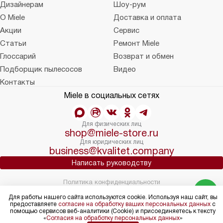
Дизайнерам
Шоу-рум
О Miele
Доставка и оплата
Акции
Сервис
Статьи
Ремонт Miele
Глоссарий
Возврат и обмен
Подборщик пылесосов
Видео
Контакты
Miele в социальных сетях
Для физических лиц
shop@miele-store.ru
Для юридических лиц
business@kvalitet.company
Написать руководству
Политика конфиденциальности
Условия продажи
Для работы нашего сайта используются cookie. Используя наш сайт, вы
Карта сайта
предоставляете
согласие на обработку ваших персональных данных
с
помощью сервисов веб-аналитики (Cookie) и присоединяетесь к тексту
© 2004 – 2026 Магазин Miele «Kvalitet Trade, LLC»
«
Согласия на обработку персональных данных
»