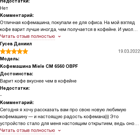
Недостатки:
Нет
Комментарий:
Отличная кофемашина, покупали ее для офиса. На мой взгляд
кофе варит лучше иногда, чем получается в кофейне. И умолчу
про то, сколько благодаря этому было сэкономлено в итоге
Читать отзыв полностью
всем коллективом денег!
Гусев Даниил
У нас с прошлого года зрела идея наконец обзавестись
19.03.2022
кофемашиной для кухни, но учитывая то, что народа у нас
Модель:
достаточно, а значит и работать машина будет у нас много и
Кофемашина Miele CM 6560 OBPF
долго, отзывы на самые ходовые, а значит и бюджетные
Достоинства:
версии, не особенно вдохновляли. Поэтому решили, что стоит
Варит кофе вкуснее чем в кофейне
присмотреться к более дорогим вариантам.
Недостатки:
В итоге решили, что выбор у нас остановится на этой модели.
-
Да, вы правильно поняли, потому что можно варить на две
Комментарий:
порции. Ведь никому не хочется стоять, а значить и создавать
Сегодня я хочу рассказать вам про свою новую любимую
очередь к кофеварке. Особенно, когда хочется быстро выпить
кофемашину — и настоящую радость кофемана))) Это
кофе с утра и приступить к задачам.
устройство стало для меня настоящим открытием, ведь оно
А тут получаем сразу и отличную качественную кофемашину,
позволяет готовить самые разные напитки прямо у себя дома.
Читать отзыв полностью
надежную к тому же, и возможность освежить дозой кофеина
Понравился дизайн очень: стильный минимализм, качественные
двух людей одновременно.