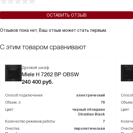
ОСТАВИТЬ ОТЗЫВ
Отзывов пока нет, Ваш отзыв может стать первым.
С этим товаром сравнивают
Духовой шкаф
Miele H 7262 BP OBSW
240 400
руб.
Способ подключения:
электрический
Способ
Объем, л:
76
Объем,
Цвет:
черный обсидиан
Цвет:
Obsidian Black
Количество режимов работы:
7
Количе
Очистка:
пиролитическая
Очистк