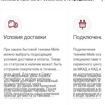
Условия доставки
Подключение
При заказе бытовой техники Miele
Подключение
можно выбрать подходящие
техники Miele осу
условия доставки и оплаты. Товар
специалистами пар
со статусом в наличии может быть
сервисного центра
отгружен покупателю в течение
за МКАД и КАД во
трех дней. Доставка в Санкт-
за дополнительную
В оговоренный день служба
Готовые коммуника
Петербург и другие регионы
коммуникации пре
доставки доставит упакованный
предполагают, в з
осуществляется через
наличие установле
прибор до двери или прихожей.
от категории, нали
транспортную компанию. После
подключения к во
Если необходимо переместить
установленной роз
100% предоплаты наша компания
и канализации в з
прибор до места установки,
к воде, крана и го
доставляет заказ
от категории техн
пожалуйста, предварительно
слива. Стандартна
до представительства
дополнительных ус