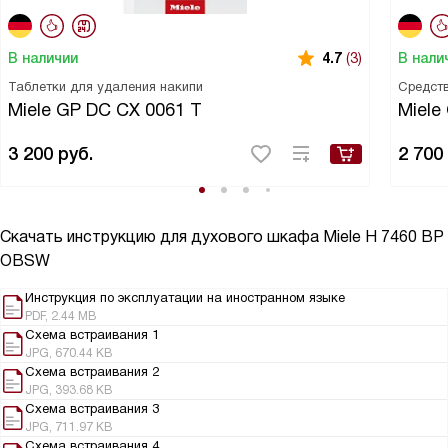
В наличии
В нали
4.7
(3)
Таблетки для удаления накипи
Средств
Miele GP DC CX 0061 T
Miele
3 200
руб.
2 700
Скачать инструкцию для духового шкафа
Miele H 7460 BP
OBSW
Инструкция по эксплуатации на иностранном языке
PDF, 2.44 MB
Схема встраивания 1
JPG, 670.44 KB
Схема встраивания 2
JPG, 393.68 KB
Схема встраивания 3
JPG, 711.97 KB
Схема встраивания 4