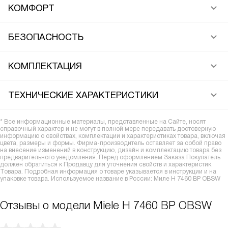
КОМФОРТ
БЕЗОПАСНОСТЬ
КОМПЛЕКТАЦИЯ
ТЕХНИЧЕСКИЕ ХАРАКТЕРИСТИКИ
* Все информационные материалы, представленные на Сайте, носят
справочный характер и не могут в полной мере передавать достоверную
информацию о свойствах, комплектации и характеристиках товара, включая
цвета, размеры и формы. Фирма-производитель оставляет за собой право
на внесение изменений в конструкцию, дизайн и комплектацию товара без
предварительного уведомления. Перед оформлением Заказа Покупатель
должен обратиться к Продавцу для уточнения свойств и характеристик
Товара. Подробная информация о товаре указывается в инструкции и на
упаковке товара. Используемое название в России: Миле H 7460 BP OBSW
Отзывы о модели Miele H 7460 BP OBSW