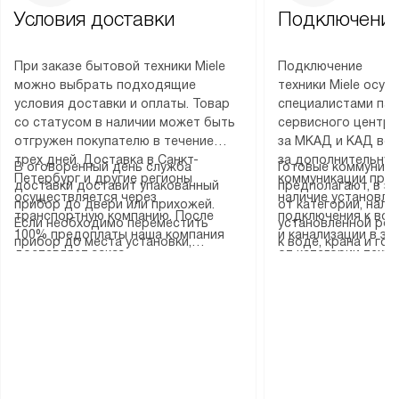
Условия доставки
Подключение
При заказе бытовой техники Miele
Подключение
можно выбрать подходящие
техники Miele осу
условия доставки и оплаты. Товар
специалистами пар
со статусом в наличии может быть
сервисного центра
отгружен покупателю в течение
за МКАД и КАД во
трех дней. Доставка в Санкт-
за дополнительную
В оговоренный день служба
Готовые коммуника
Петербург и другие регионы
коммуникации пре
доставки доставит упакованный
предполагают, в з
осуществляется через
наличие установле
прибор до двери или прихожей.
от категории, нали
транспортную компанию. После
подключения к во
Если необходимо переместить
установленной роз
100% предоплаты наша компания
и канализации в з
прибор до места установки,
к воде, крана и го
доставляет заказ
от категории техн
пожалуйста, предварительно
слива. Стандартна
до представительства
дополнительных ус
уточните это с менеджером.
включает в себя: с
транспортной компании в городе
определяется согл
За данную услугу взимается
транспортировочны
Москва. Пожалуйста, уточняйте
который можно по
дополнительная плата. Важно
разблокировку при
условия доставки у менеджера при
на нашем сайте в 
учитывать, что если размеры
соединение отдель
оформлении заказа.
«Подключение».
прибора не позволяют ему пройти
монтаж техники в 
через дверной проем, сотрудники
на место с проверк
транспортной службы не могут
подключение к су