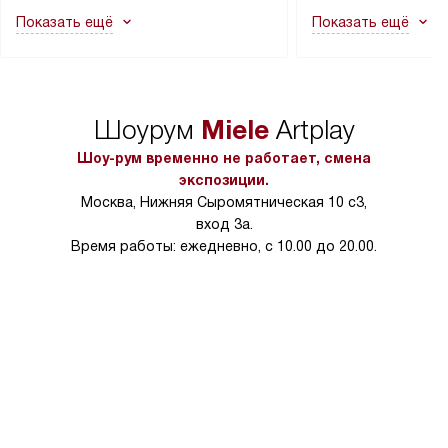
как это может привести к отказу
В стандартную уст
Показать ещё
Показать ещё
в гарантийном ремонте в будущем.
не включаются: пр
Перед заказом удостоверьтесь, что
коммуникаций, рас
сможете переместить прибор
материалы, навеш
в нужное место, учитывая размеры
и перевешивание д
упаковки или без нее.
выполнения специа
Miele
Шоурум
Artplay
в условиях повыше
тарифы на услуги 
Шоу-рум временно не работает, смена
на 30%.
экспозиции.
Москва, Нижняя Сыромятническая 10 с3,
вход 3а.
Время работы: ежедневно, с 10.00 до 20.00.