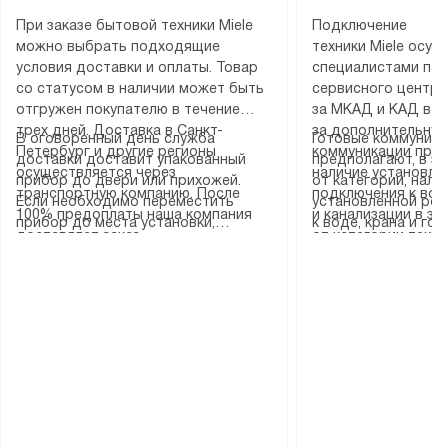
При заказе бытовой техники Miele
Подключение
можно выбрать подходящие
техники Miele осу
условия доставки и оплаты. Товар
специалистами пар
со статусом в наличии может быть
сервисного центра
отгружен покупателю в течение
за МКАД и КАД во
трех дней. Доставка в Санкт-
за дополнительную
В оговоренный день служба
Готовые коммуника
Петербург и другие регионы
коммуникации пре
доставки доставит упакованный
предполагают, в з
осуществляется через
наличие установле
прибор до двери или прихожей.
от категории, нали
транспортную компанию. После
подключения к во
Если необходимо переместить
установленной роз
100% предоплаты наша компания
и канализации в з
прибор до места установки,
к воде, крана и го
доставляет заказ
от категории техн
пожалуйста, предварительно
слива. Стандартна
до представительства
дополнительных ус
уточните это с менеджером.
включает в себя: с
транспортной компании в городе
определяется согл
За данную услугу взимается
транспортировочны
Москва. Пожалуйста, уточняйте
который можно по
дополнительная плата. Важно
разблокировку при
условия доставки у менеджера при
на нашем сайте в 
учитывать, что если размеры
соединение отдель
оформлении заказа.
«Подключение».
прибора не позволяют ему пройти
монтаж техники в 
через дверной проем, сотрудники
на место с проверк
транспортной службы не могут
подключение к су
демонтировать дверцы, ручки или
коммуникациям, пе
другие выступающие элементы, так
и консультацию по 