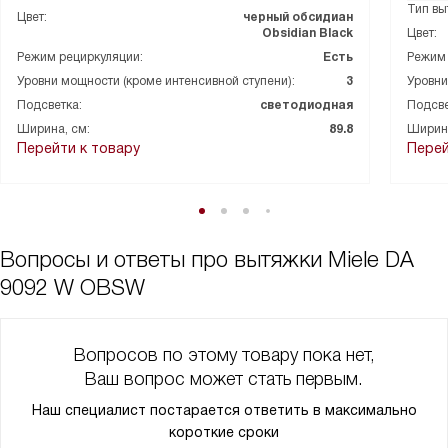
мыть в посудомоечной машине, что значительно облегчает
Тип вы
Цвет:
черный обсидиан
процесс их чистки.
Obsidian Black
Цвет:
Светодиодная подсветка делает процесс приготовления пищи
Режим рециркуляции:
Есть
Режим 
еще удобнее, особенно в темное время суток. И, конечно же,
Уровни мощности (кроме интенсивной ступени):
3
Уровни
вентилятор двойного действия обеспечивает отличную
Подсветка:
светодиодная
Подсве
производительность.
Ширина, см:
89.8
Ширина
В общем, я очень доволен этой покупкой. Это стильное и
Перейти к товару
Перей
функциональное устройство, которое превратило мою кухню в
настоящую профессиональную кухню. Рекомендую всем, кто
ценит качество и комфорт!
Вопросы и ответы про вытяжки Miele DA
9092 W OBSW
Вопросов по этому товару пока нет,
Ваш вопрос может стать первым.
Наш специалист постарается ответить в максимально
короткие сроки