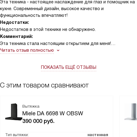
Эта техника - настоящее наслаждение для глаз и помощник на
кухне. Современный дизайн, высокое качество и
функциональность впечатляют!
Недостатки:
Недостатков в этой технике не обнаружено.
Комментарий:
Эта техника стала настоящим открытием для меня!
Удивительно, как она преобразила мою кухню и упростила
Читать отзыв полностью
процесс приготовления пищи. Черный обсидиановый цвет
придает ей изысканный вид, который подчеркивает стиль моей
ПОКАЗАТЬ ЕЩЁ ОТЗЫВЫ
кухни. Ее сенсорные переключатели делают ее использование
удобным и интуитивно понятным.
С тремя уровнями мощности и интенсивной ступенью, она с
С этим товаром сравнивают
легкостью справляется с любыми запахами и дымом. Я помню,
как однажды я приготовил особенно острое блюдо, и весь
дом был пропитан этим ароматом. Но благодаря этой технике,
Вытяжка
я смог быстро и эффективно избавиться от него.
Miele DA 6698 W OBSW
Особенно порадовало наличие индикатора загрязнения
390 000
руб.
фильтра. Это очень удобно, потому что теперь я всегда знаю,
когда пришло время его очистить. Кстати, фильтры можно
Тип вытяжки:
настенная