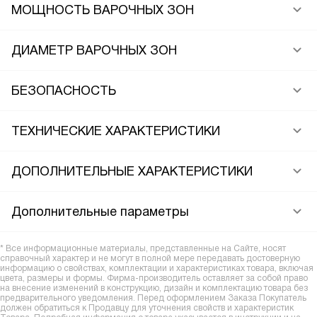
МОЩНОСТЬ ВАРОЧНЫХ ЗОН
ДИАМЕТР ВАРОЧНЫХ ЗОН
БЕЗОПАСНОСТЬ
ТЕХНИЧЕСКИЕ ХАРАКТЕРИСТИКИ
ДОПОЛНИТЕЛЬНЫЕ ХАРАКТЕРИСТИКИ
Дополнительные параметры
* Все информационные материалы, представленные на Сайте, носят
справочный характер и не могут в полной мере передавать достоверную
информацию о свойствах, комплектации и характеристиках товара, включая
цвета, размеры и формы. Фирма-производитель оставляет за собой право
на внесение изменений в конструкцию, дизайн и комплектацию товара без
предварительного уведомления. Перед оформлением Заказа Покупатель
должен обратиться к Продавцу для уточнения свойств и характеристик