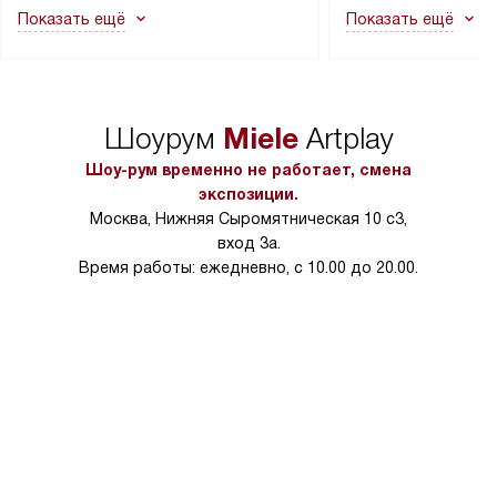
Показать ещё
Показать ещё
в гарантийном ремонте в будущем.
не включаются: пр
Перед заказом удостоверьтесь, что
коммуникаций, рас
сможете переместить прибор
материалы, навеш
в нужное место, учитывая размеры
и перевешивание д
упаковки или без нее.
выполнения специа
Miele
Шоурум
Artplay
в условиях повыше
тарифы на услуги 
Шоу-рум временно не работает, смена
на 30%.
экспозиции.
Москва, Нижняя Сыромятническая 10 с3,
вход 3а.
Время работы: ежедневно, с 10.00 до 20.00.