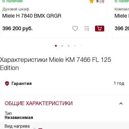
В наличии
В нали
5
(3)
Духовой шкаф
Компак
Miele H 7840 BMX GRGR
Miele
396 200
руб.
396 2
Характеристики
Miele KM 7466 FL 125
Edition
1 год
Гарантия
ОБЩИЕ ХАРАКТЕРИСТИКИ
Тип
Независимая
Вид нагрева