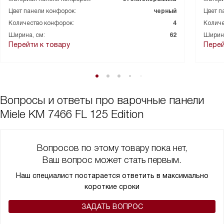
Готовить стало быстрее и спокойнее: паста закипает заметно
Цвет панели конфорок:
черный
Цвет п
быстрее, стейки получают равномерную корочку при
Количество конфорок:
4
Количе
усиленном режиме, соусы не пригорают на низкой мощности. В
Ширина, см:
62
Ширина
целом техника даёт предсказуемый результат и не создаёт
Перейти к товару
Перей
лишних хлопот по уходу. Рекомендую тем, кто ценит скорость,
простоту управления и аккуратный внешний вид на кухне.
Вопросы и ответы про варочные панели
Miele KM 7466 FL 125 Edition
Вопросов по этому товару пока нет,
Ваш вопрос может стать первым.
Наш специалист постарается ответить в максимально
короткие сроки
ЗАДАТЬ ВОПРОС