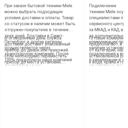
При заказе бытовой техники Miele
Подключение
можно выбрать подходящие
техники Miele осу
условия доставки и оплаты. Товар
специалистами пар
со статусом в наличии может быть
сервисного центра
отгружен покупателю в течение
за МКАД и КАД во
трех дней. Доставка в Санкт-
за дополнительную
В оговоренный день служба
Готовые коммуника
Петербург и другие регионы
коммуникации пре
доставки доставит упакованный
предполагают, в з
осуществляется через
наличие установле
прибор до двери или прихожей.
от категории, нали
транспортную компанию. После
подключения к во
Если необходимо переместить
установленной роз
100% предоплаты наша компания
и канализации в з
прибор до места установки,
к воде, крана и го
доставляет заказ
от категории техн
пожалуйста, предварительно
слива. Стандартна
до представительства
дополнительных ус
уточните это с менеджером.
включает в себя: с
транспортной компании в городе
определяется согл
За данную услугу взимается
транспортировочны
Москва. Пожалуйста, уточняйте
который можно по
дополнительная плата. Важно
разблокировку при
условия доставки у менеджера при
на нашем сайте в 
учитывать, что если размеры
соединение отдель
оформлении заказа.
«Подключение».
прибора не позволяют ему пройти
монтаж техники в 
через дверной проем, сотрудники
на место с проверк
транспортной службы не могут
подключение к су
демонтировать дверцы, ручки или
коммуникациям, пе
другие выступающие элементы, так
и консультацию по 
как это может привести к отказу
В стандартную уст