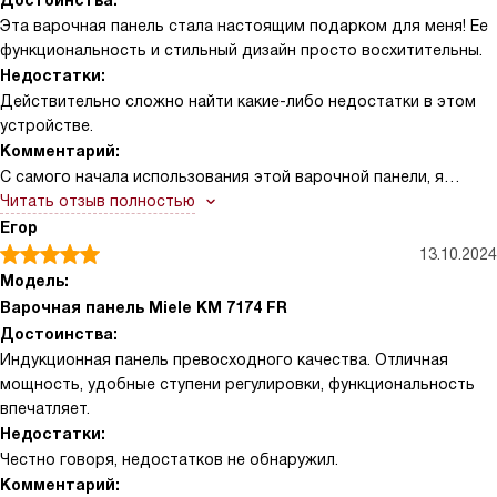
Достоинства:
Эта варочная панель стала настоящим подарком для меня! Ее
функциональность и стильный дизайн просто восхитительны.
Недостатки:
Действительно сложно найти какие-либо недостатки в этом
устройстве.
Комментарий:
С самого начала использования этой варочной панели, я
ощутила удовольствие от приготовления пищи.
Читать отзыв полностью
Стеклокерамическая поверхность в черном цвете и рамка из
Егор
нержавеющей стали придают ей элегантный внешний вид.
13.10.2024
Поворотные элементы управления очень удобны в
Модель:
использовании, а ступени мощности от 1 до 9 позволяют мне
Варочная панель Miele KM 7174 FR
точно настроить температуру для различных блюд.
Достоинства:
Однажды, когда я приготовляла обед для своей семьи,
Индукционная панель превосходного качества. Отличная
функция автоматики закипания оказалась незаменимой. Она
мощность, удобные ступени регулировки, функциональность
позволила мне без проблем приготовить идеальный бульон. А
впечатляет.
функция поддержания тепла помогает сохранить блюда
Недостатки:
горячими до самого ужина.
Честно говоря, недостатков не обнаружил.
Одним из моих любимых моментов с этой варочной панелью
Комментарий:
стало использование функции PowerFlex. Когда я готовила