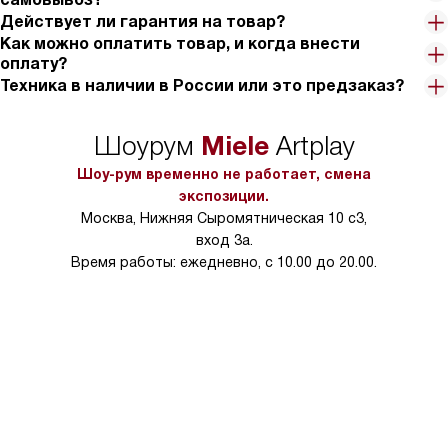
вентилятора, который помогает предотвратить перегрев
Действует ли гарантия на товар?
панели.
Как можно оплатить товар, и когда внести
В целом, я очень доволен этой покупкой. Эта панель не только
оплату?
удобна в использовании, но и значительно упрощает процесс
Техника в наличии в России или это предзаказ?
приготовления пищи. Она стала незаменимым помощником на
моей кухне.
Miele
Шоурум
Artplay
Шоу-рум временно не работает, смена
экспозиции.
Москва, Нижняя Сыромятническая 10 с3,
вход 3а.
Время работы: ежедневно, с 10.00 до 20.00.