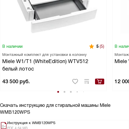
В наличии
В нали
5
(5)
Монтажный комплект для установки в колонну
Монтаж
Miele W1/T1 (WhiteEdition) WTV512
Miele
белый лотос
43 500
руб.
12 00
Скачать инструкцию для стиральной машины
Miele
WMB120WPS
Инструкция к WMB120WPS
PDF, 4.64 MB