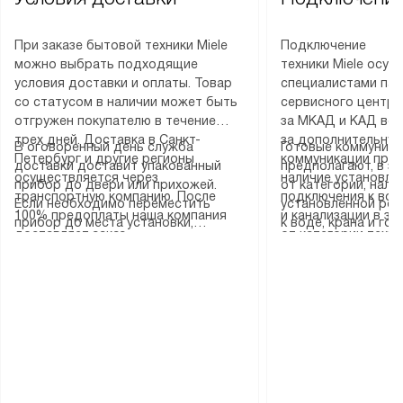
При заказе бытовой техники Miele
Подключение
можно выбрать подходящие
техники Miele осу
условия доставки и оплаты. Товар
специалистами пар
со статусом в наличии может быть
сервисного центра
отгружен покупателю в течение
за МКАД и КАД во
трех дней. Доставка в Санкт-
за дополнительную
В оговоренный день служба
Готовые коммуника
Петербург и другие регионы
коммуникации пре
доставки доставит упакованный
предполагают, в з
осуществляется через
наличие установле
прибор до двери или прихожей.
от категории, нали
транспортную компанию. После
подключения к во
Если необходимо переместить
установленной роз
100% предоплаты наша компания
и канализации в з
прибор до места установки,
к воде, крана и го
доставляет заказ
от категории техн
пожалуйста, предварительно
слива. Стандартна
до представительства
дополнительных ус
уточните это с менеджером.
включает в себя: с
транспортной компании в городе
определяется согл
За данную услугу взимается
транспортировочны
Москва. Пожалуйста, уточняйте
который можно по
дополнительная плата. Важно
разблокировку при
условия доставки у менеджера при
на нашем сайте в 
учитывать, что если размеры
соединение отдель
оформлении заказа.
«Подключение».
прибора не позволяют ему пройти
монтаж техники в 
через дверной проем, сотрудники
на место с проверк
транспортной службы не могут
подключение к су
демонтировать дверцы, ручки или
коммуникациям, пе