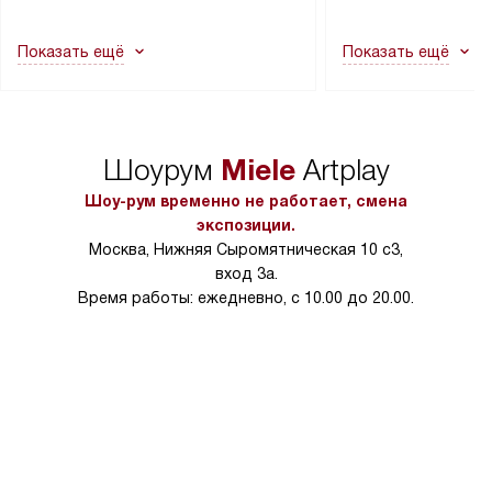
другие выступающие элементы, так
и консультацию по 
как это может привести к отказу
В стандартную уст
Показать ещё
Показать ещё
в гарантийном ремонте в будущем.
не включаются: пр
Перед заказом удостоверьтесь, что
коммуникаций, рас
сможете переместить прибор
материалы, навеш
в нужное место, учитывая размеры
и перевешивание д
упаковки или без нее.
выполнения специа
Miele
Шоурум
Artplay
в условиях повыше
тарифы на услуги 
Шоу-рум временно не работает, смена
на 30%.
экспозиции.
Москва, Нижняя Сыромятническая 10 с3,
вход 3а.
Время работы: ежедневно, с 10.00 до 20.00.